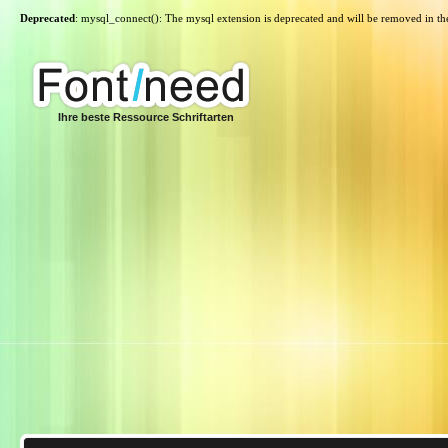
Deprecated
: mysql_connect(): The mysql extension is deprecated and will be removed in th
Ihre beste Ressource Schriftarten