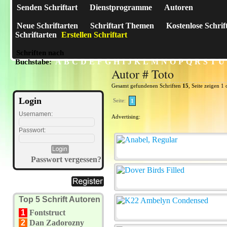
Senden Schriftart
Dienstprogramme
Autoren
Neue Schriftarten
Schriftart Themen
Kostenlose Schrif
Schriftarten
Erstellen Schriftart
Schriften nach
A
B
C
D
E
F
G
H
I
J
K
L
M
N
O
P
Q
R
S
T
U
Buchstabe:
Autor # Toto
Gesamt gefundenen Schriften
15
, Seite zeigen 1 
Login
Seite:
1
Usernamen:
Advertising:
Passwort:
Passwort vergessen?
Top 5 Schrift Autoren
1
Fontstruct
2
Dan Zadorozny