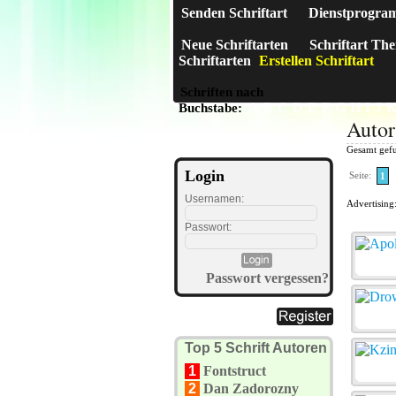
Senden Schriftart
Dienstprogra
Neue Schriftarten
Schriftart Th
Schriftarten
Erstellen Schriftart
Schriften nach
A
B
C
D
E
F
G
H
I
J
Buchstabe:
Autor
Gesamt gef
Login
Seite:
1
Usernamen:
Advertising
Passwort:
Passwort vergessen?
Top 5 Schrift Autoren
1
Fontstruct
2
Dan Zadorozny