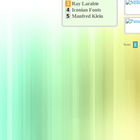
3
Ray Larabie
4
Iconian Fonts
5
Manfred Klein
Seite:
1