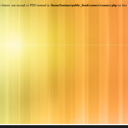
e future: use mysqli or PDO instead in
/home/fontinee/public_html/connect/connect.php
on line