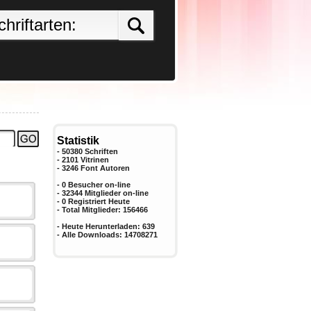
Statistik
- 50380 Schriften
- 2101 Vitrinen
-
3246
Font Autoren
- 0 Besucher on-line
- 32344 Mitglieder on-line
-
0
Registriert Heute
- Total Mitglieder:
156466
- Heute Herunterladen:
639
- Alle Downloads:
14708271