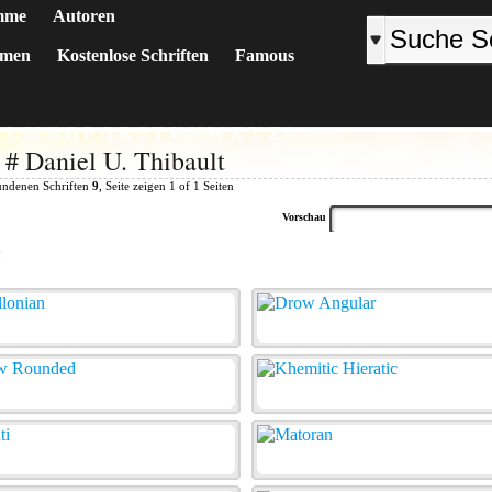
mme
Autoren
emen
Kostenlose Schriften
Famous
K
L
M
N
O
P
Q
R
S
T
U
V
W
X
Y
Z
#
 # Daniel U. Thibault
undenen Schriften
9
, Seite zeigen 1 of 1 Seiten
Vorschau
: