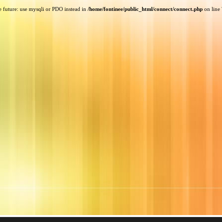
e future: use mysqli or PDO instead in
/home/fontinee/public_html/connect/connect.php
on line