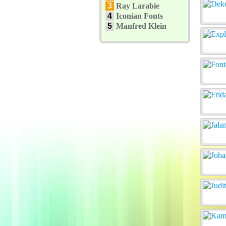
3
Ray Larabie
4
Iconian Fonts
5
Manfred Klein