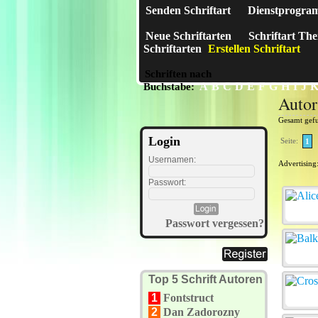
Senden Schriftart
Dienstprogra
Neue Schriftarten
Schriftart Th
Schriftarten
Erstellen Schriftart
Schriften nach
A
B
C
D
E
F
G
H
I
J
Buchstabe:
Auto
Gesamt gef
Login
Seite:
1
Usernamen:
Advertising
Passwort:
Passwort vergessen?
Top 5 Schrift Autoren
1
Fontstruct
2
Dan Zadorozny