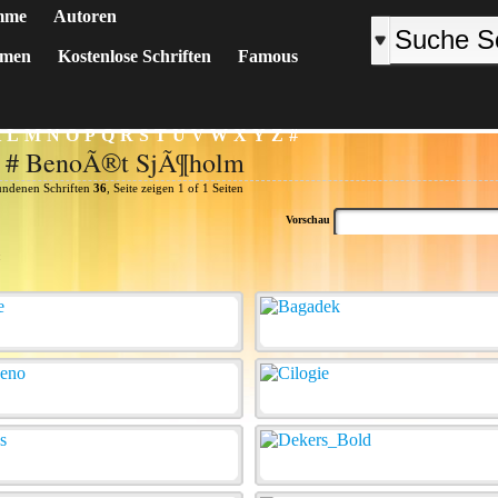
mme
Autoren
emen
Kostenlose Schriften
Famous
K
L
M
N
O
P
Q
R
S
T
U
V
W
X
Y
Z
#
r # BenoÃ®t SjÃ¶holm
undenen Schriften
36
, Seite zeigen 1 of 1 Seiten
Vorschau
: