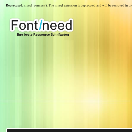
Deprecated
: mysql_connect(): The mysql extension is deprecated and will be removed in th
Ihre beste Ressource Schriftarten