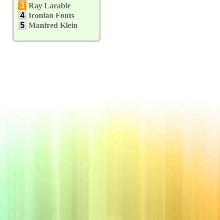
3
Ray Larabie
4
Iconian Fonts
5
Manfred Klein