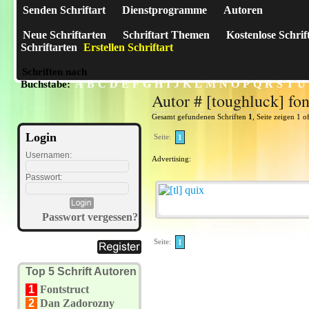
Senden Schriftart
Dienstprogramme
Autoren
Neue Schriftarten
Schriftart Themen
Kostenlose Schrif
Schriftarten
Erstellen Schriftart
Schriften nach
A
B
C
D
E
F
G
H
I
J
K
L
M
N
O
P
Q
R
S
T
U
Buchstabe:
Autor # [toughluck] fon
Gesamt gefundenen Schriften
1
, Seite zeigen 1 o
Login
Seite:
1
Usernamen:
Advertising:
Passwort:
Passwort vergessen?
Seite:
1
Top 5 Schrift Autoren
1
Fontstruct
2
Dan Zadorozny