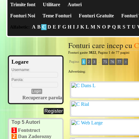
Trimite font
Utilitare
Autori
Fonturi Noi
Teme Fonturi
Fonturi Gratuite
Fonturi 
A
B
C
D
E
F
G
H
I
J
K
L
M
N
O
P
Q
R
S
T
U
Alfabetic:
Fonturi care incep cu
C
Fonturi gasite
3822
, Pagina 1 de 77 pagini
Logare
Pagina:
..
1
2
3
75
76
77
>
Username:
Advertising:
Parola:
Recuperare parola
Top 5 Autori
1
Fontstruct
2
Dan Zadorozny