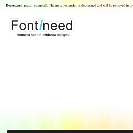
Deprecated
: mysql_connect(): The mysql extension is deprecated and will be removed in th
fonturile scot in evidenta designul