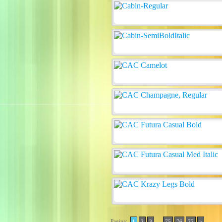
Pagina:
..
1
2
3
75
76
77
>