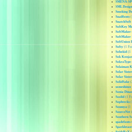
SMENA-SPS
SML Design
Smoking D
Snailfonts
(
SnatchSoft
SoftKey Mu
SoftMaker
SoftMaker
SoftUnion 
Softy
(1 Fon
Sohokid
(1 
Sok Konjar
SokraType
Solaiman 
Solar Sister
Solar Siste
SolidSake
(
someshinzz
Sonia Dina
Soolid
(1 Fo
Sophtecks
(
Soumya
(1 
SourceNet
(
Southern S
spadefonts
(
Sparkletast
SpideRaY
(