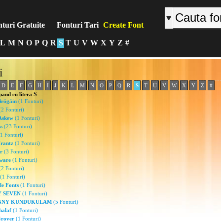
turi Gratuite
Fonturi Tari
Create Font
L
M
N
O
P
Q
R
S
T
U
V
W
X
Y
Z
#
i
D
E
F
G
H
I
J
K
L
M
N
O
P
Q
R
S
T
U
V
W
X
Y
Z
#
S
pand cu litera
Brógáin
(1 Fonturi)
2 Fonturi)
 Askew
(1 Fonturi)
s
(23 Fonturi)
1 Fonturi)
Frantz
(1 Fonturi)
r
(3 Fonturi)
tware
(1 Fonturi)
2 Fonturi)
(1 Fonturi)
le Fonts
(1 Fonturi)
Y SEVEN
(1 Fonturi)
HNNY KUNDUKULAM
(5 Fonturi)
halaf
(1 Fonturi)
Grover
(1 Fonturi)