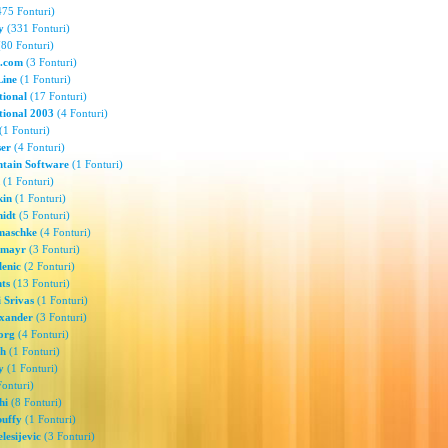
75 Fonturi)
y
(331 Fonturi)
80 Fonturi)
l.com
(3 Fonturi)
Line
(1 Fonturi)
tional
(17 Fonturi)
tional 2003
(4 Fonturi)
(1 Fonturi)
ser
(4 Fonturi)
ntain Software
(1 Fonturi)
(1 Fonturi)
kin
(1 Fonturi)
idt
(5 Fonturi)
maschke
(4 Fonturi)
smayr
(3 Fonturi)
lenic
(2 Fonturi)
nts
(13 Fonturi)
 Srivas
(1 Fonturi)
exander
(3 Fonturi)
org
(4 Fonturi)
ch
(1 Fonturi)
y
(1 Fonturi)
onturi)
hi
(8 Fonturi)
buffy
(1 Fonturi)
lesijevic
(3 Fonturi)