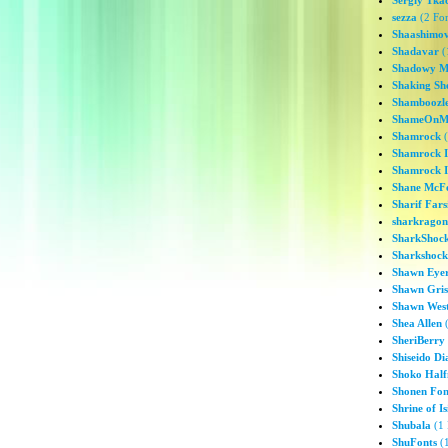
Sergiy Tka
sezza
(2 Fon
Shaashimo
Shadavar
(
Shadowy M
Shaking Sh
Shamboozle
ShameOnM
Shamrock
(
Shamrock I
Shamrock I
Shane McF
Sharif Fars
sharkragon
SharkShoc
Sharkshock
Shawn Eye
Shawn Gri
Shawn Wes
Shea Allen
(
SheriBerry
Shiseido D
Shoko Hal
Shonen Fon
Shrine of Is
Shubala
(1 
ShuFonts
(1