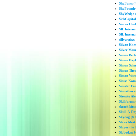
ShyFonts
(4
ShyFoundr
ShyWedge
(
SickCapita
Sierra On-
SIL Interna
SIL Interna
sillverstixx
Silvan Kae
Silver Mou
Simon Beck
Simon Day
Simon Schm
Simon Tho
Simon Wie
Sinisa Kom
Sinister Fo
Sinnathurai
Sizenko Al
Skillforum.
skotch kits
Skull-A-Da
Skydog
(8 F
Slava Mesk
Slayer the 
Slobodan Je