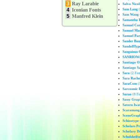
3
Ray Larabie
Salvo Nicol
4
Iconian Fonts
Sam Lang
(
Sam Wang
5
Manfred Klein
Samantha 
Samuel Ca
Samuel Mar
Samuel Pa
Sander Ba
SandollTyp
Sanguinus 
SANRIOWA
Santiago O
Santiago S
Sara
(2 Fon
Sara Rache
SaraCom
(1
Sarcosmic 
Saruo
(8 Fo
Sassy Grap
Satoru Iwa
Scaramanga
ScenoGraph
Schizotype
Scholars Pr
Scholary D
Schulshrift