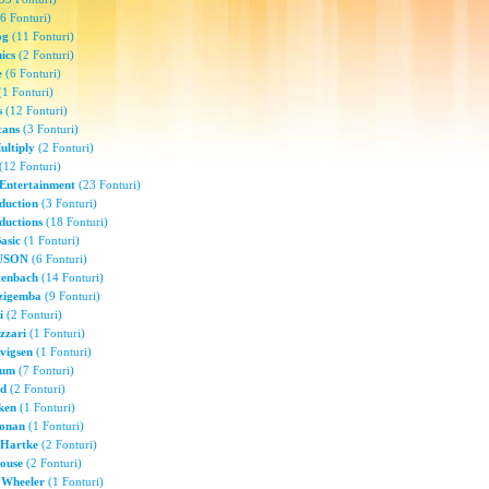
6 Fonturi)
og
(11 Fonturi)
ics
(2 Fonturi)
e
(6 Fonturi)
1 Fonturi)
s
(12 Fonturi)
cans
(3 Fonturi)
ultiply
(2 Fonturi)
(12 Fonturi)
 Entertainment
(23 Fonturi)
duction
(3 Fonturi)
ductions
(18 Fonturi)
Basic
(1 Fonturi)
RUSON
(6 Fonturi)
tenbach
(14 Fonturi)
zigemba
(9 Fonturi)
i
(2 Fonturi)
zzari
(1 Fonturi)
vigsen
(1 Fonturi)
aum
(7 Fonturi)
rd
(2 Fonturi)
ken
(1 Fonturi)
oonan
(1 Fonturi)
 Hartke
(2 Fonturi)
ouse
(2 Fonturi)
 Wheeler
(1 Fonturi)