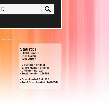
Statistici
- 50380 Fonturi
- 2101 Galerii
-
3246
Autori
- 0 Vizitatori online:
- 27496 Membri online:
-
0
Membri noi azi:
- Total membri:
156466
- Downloadari Azi:
912
- Total Downloadari:
14708544