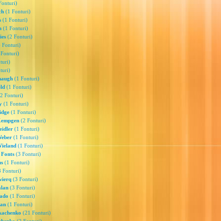
Fonturi)
ch
(1 Fonturi)
s
(1 Fonturi)
n
(1 Fonturi)
ies
(2 Fonturi)
 Fonturi)
Fonturi)
turi)
turi)
naugh
(1 Fonturi)
ld
(1 Fonturi)
2 Fonturi)
y
(1 Fonturi)
idge
(1 Fonturi)
Kempgen
(2 Fonturi)
eidler
(1 Fonturi)
Weber
(1 Fonturi)
Wieland
(1 Fonturi)
 Fonts
(3 Fonturi)
us
(1 Fonturi)
 Fonturi)
wierq
(3 Fonturi)
alan
(3 Fonturi)
gado
(1 Fonturi)
tan
(1 Fonturi)
Tkachenko
(21 Fonturi)