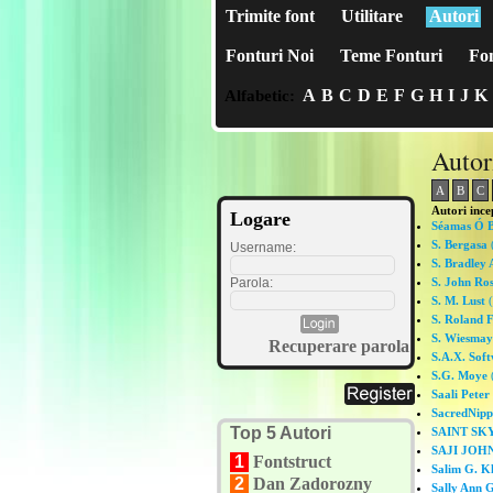
Trimite font
Utilitare
Autori
Fonturi Noi
Teme Fonturi
Fon
A
B
C
D
E
F
G
H
I
J
K
Alfabetic:
Autor
A
B
C
Autori ince
Logare
Séamas Ó 
S. Bergasa
(
Username:
S. Bradley
Parola:
S. John Ros
S. M. Lust
(
S. Roland 
S. Wiesmay
Recuperare parola
S.A.X. Sof
S.G. Moye
(
Saali Peter
SacredNipp
Top 5 Autori
SAINT SK
SAJI JO
1
Fontstruct
Salim G. K
2
Dan Zadorozny
Sally Ann 