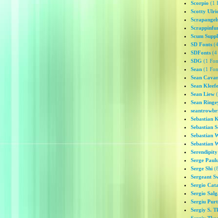
Scorpio
(1 
Scotty Ulri
Scrapangel
Scrappinfu
Scum Suppl
SD Fonts
(4
SDFonts
(4 
SDG
(1 Fon
Sean
(1 Fon
Sean Cava
Sean Kleefe
Sean Liew
(
Sean Ringe
seantrowbr
Sebastian 
Sebastian S
Sebastian 
Sebastian 
Serendipity
Serge Paul
Serge Shi
(8
Sergeant S
Sergio Cat
Sergio Sal
Sergiu Pur
Sergiy S. 