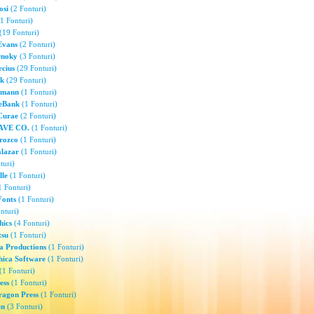
osi
(2 Fonturi)
1 Fonturi)
(19 Fonturi)
Evans
(2 Fonturi)
rnoky
(3 Fonturi)
cius
(29 Fonturi)
rk
(29 Fonturi)
umann
(1 Fonturi)
eBank
(1 Fonturi)
Curae
(2 Fonturi)
VE CO.
(1 Fonturi)
rozco
(1 Fonturi)
alazar
(1 Fonturi)
turi)
lle
(1 Fonturi)
 Fonturi)
Fonts
(1 Fonturi)
nturi)
hics
(4 Fonturi)
tsu
(1 Fonturi)
 Productions
(1 Fonturi)
ica Software
(1 Fonturi)
(1 Fonturi)
ess
(1 Fonturi)
ragon Press
(1 Fonturi)
en
(3 Fonturi)