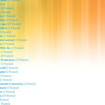
chenko
(2 Fonturi)
turi)
v
(4 Fonturi)
1 Fonturi)
ist
(1 Fonturi)
elato
(1 Fonturi)
-ing;)
(37 Fonturi)
eRock
(1 Fonturi)
2 Fonturi)
nt.
(1 Fonturi)
nternational
(1 Fonturi)
ee
(3 Fonturi)
iWeb, Inc.
(1 Fonturi)
(1 Fonturi)
k
(6 Fonturi)
 Productions
(13 Fonturi)
r
(1 Fonturi)
swold
(2 Fonturi)
tphal
(2 Fonturi)
5 Fonturi)
(1 Fonturi)
iamonds Corporation
(2 Fonturi)
fmoon
(1 Fonturi)
ts
(1 Fonturi)
is
(10 Fonturi)
Fonturi)
 Fonturi)