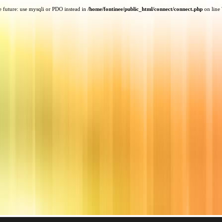
e future: use mysqli or PDO instead in
/home/fontinee/public_html/connect/connect.php
on line