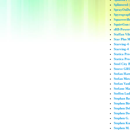
Splintered
(
SprayOnD
Spyrograph
Squaresvill
SquirtGun
(
sRB-Power
Staffan Vil
Star Plus M
Starving-4
Starving-4
Statica Pro
Statica Pro
Steel City 
Steeve G
Stefan Hat
Stefan Mot
Stefan Vanl
Stefano Ma
Steffen Lud
Stephan B
Stephen Bi
Stephen De
Stephen D
Stephen G.
Stephen Kn
Stephen M.