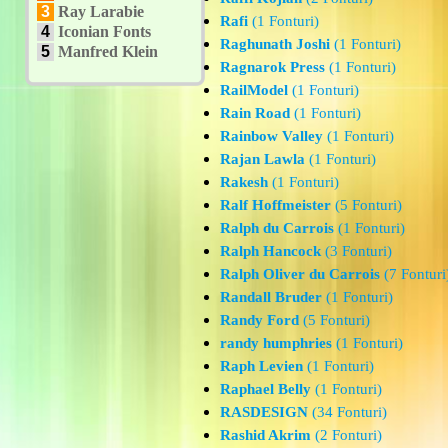
3
Ray Larabie
Rafi
(1 Fonturi)
4
Iconian Fonts
Raghunath Joshi
(1 Fonturi)
5
Manfred Klein
Ragnarok Press
(1 Fonturi)
RailModel
(1 Fonturi)
Rain Road
(1 Fonturi)
Rainbow Valley
(1 Fonturi)
Rajan Lawla
(1 Fonturi)
Rakesh
(1 Fonturi)
Ralf Hoffmeister
(5 Fonturi)
Ralph du Carrois
(1 Fonturi)
Ralph Hancock
(3 Fonturi)
Ralph Oliver du Carrois
(7 Fonturi
Randall Bruder
(1 Fonturi)
Randy Ford
(5 Fonturi)
randy humphries
(1 Fonturi)
Raph Levien
(1 Fonturi)
Raphael Belly
(1 Fonturi)
RASDESIGN
(34 Fonturi)
Rashid Akrim
(2 Fonturi)