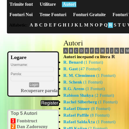
Trimite font
Utilitare
Autori
Fonturi Noi
Teme Fonturi
Fonturi Gratuite
Fonturi 
A
B
C
D
E
F
G
H
I
J
K
L
M
N
O
P
Q
R
S
T
U
Alfabetic:
Autori
A
B
C
D
E
F
G
H
I
J
K
L
M
R
Autori incepand cu litera
Logare
R. Benard
(1 Fonturi)
Username:
R. Gast
(47 Fonturi)
Parola:
R. M. Cleminson
(1 Fonturi)
R. Schenk
(1 Fonturi)
R.G. Arens
(1 Fonturi)
Recuperare parola
Rabison Shakya
(2 Fonturi)
Rachel Silberberg
(1 Fonturi)
Rafael Dinner
(8 Fonturi)
Top 5 Autori
Rafael Paffile
(8 Fonturi)
1
Fontstruct
Rafael SaldaÃ±a
(1 Fonturi)
2
Dan Zadorozny
Raffi Kojian
(2 Fonturi)