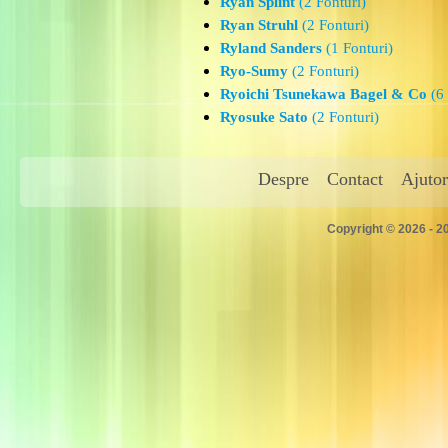
Ryan Splint
(2 Fonturi)
Ryan Struhl
(2 Fonturi)
Ryland Sanders
(1 Fonturi)
Ryo-Sumy
(2 Fonturi)
Ryoichi Tsunekawa Bagel & Co
(6 
Ryosuke Sato
(2 Fonturi)
Despre
Contact
Ajutor
Copyright © 2026 - 