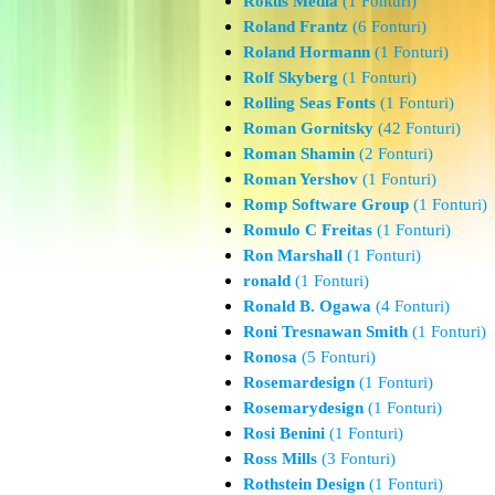
Rokus Media
(1 Fonturi)
Roland Frantz
(6 Fonturi)
Roland Hormann
(1 Fonturi)
Rolf Skyberg
(1 Fonturi)
Rolling Seas Fonts
(1 Fonturi)
Roman Gornitsky
(42 Fonturi)
Roman Shamin
(2 Fonturi)
Roman Yershov
(1 Fonturi)
Romp Software Group
(1 Fonturi)
Romulo C Freitas
(1 Fonturi)
Ron Marshall
(1 Fonturi)
ronald
(1 Fonturi)
Ronald B. Ogawa
(4 Fonturi)
Roni Tresnawan Smith
(1 Fonturi)
Ronosa
(5 Fonturi)
Rosemardesign
(1 Fonturi)
Rosemarydesign
(1 Fonturi)
Rosi Benini
(1 Fonturi)
Ross Mills
(3 Fonturi)
Rothstein Design
(1 Fonturi)