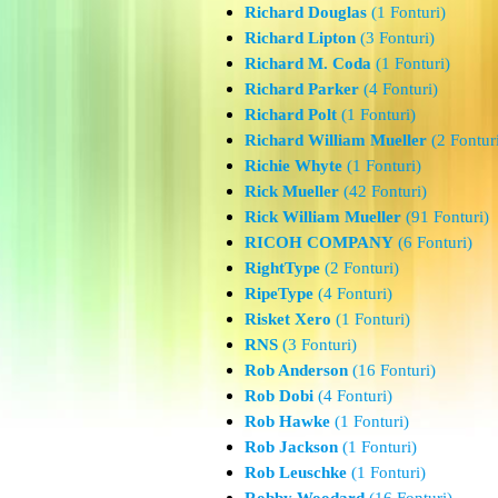
Richard Douglas
(1 Fonturi)
Richard Lipton
(3 Fonturi)
Richard M. Coda
(1 Fonturi)
Richard Parker
(4 Fonturi)
Richard Polt
(1 Fonturi)
Richard William Mueller
(2 Fontur
Richie Whyte
(1 Fonturi)
Rick Mueller
(42 Fonturi)
Rick William Mueller
(91 Fonturi)
RICOH COMPANY
(6 Fonturi)
RightType
(2 Fonturi)
RipeType
(4 Fonturi)
Risket Xero
(1 Fonturi)
RNS
(3 Fonturi)
Rob Anderson
(16 Fonturi)
Rob Dobi
(4 Fonturi)
Rob Hawke
(1 Fonturi)
Rob Jackson
(1 Fonturi)
Rob Leuschke
(1 Fonturi)
Robby Woodard
(16 Fonturi)