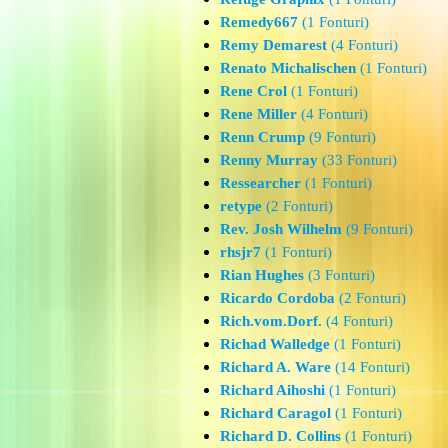
Remedy667
(1 Fonturi)
Remy Demarest
(4 Fonturi)
Renato Michalischen
(1 Fonturi)
Rene Crol
(1 Fonturi)
Rene Miller
(4 Fonturi)
Renn Crump
(9 Fonturi)
Renny Murray
(33 Fonturi)
Ressearcher
(1 Fonturi)
retype
(2 Fonturi)
Rev. Josh Wilhelm
(9 Fonturi)
rhsjr7
(1 Fonturi)
Rian Hughes
(3 Fonturi)
Ricardo Cordoba
(2 Fonturi)
Rich.vom.Dorf.
(4 Fonturi)
Richad Walledge
(1 Fonturi)
Richard A. Ware
(14 Fonturi)
Richard Aihoshi
(1 Fonturi)
Richard Caragol
(1 Fonturi)
Richard D. Collins
(1 Fonturi)