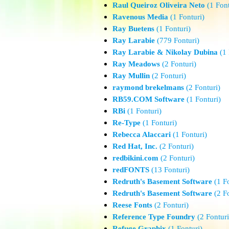
Raul Queiroz Oliveira Neto
(1 Font
Ravenous Media
(1 Fonturi)
Ray Buetens
(1 Fonturi)
Ray Larabie
(779 Fonturi)
Ray Larabie & Nikolay Dubina
(1 
Ray Meadows
(2 Fonturi)
Ray Mullin
(2 Fonturi)
raymond brekelmans
(2 Fonturi)
RB59.COM Software
(1 Fonturi)
RBi
(1 Fonturi)
Re-Type
(1 Fonturi)
Rebecca Alaccari
(1 Fonturi)
Red Hat, Inc.
(2 Fonturi)
redbikini.com
(2 Fonturi)
redFONTS
(13 Fonturi)
Redruth's Basement Software
(1 Fo
Redruth's Basement Software
(2 Fo
Reese Fonts
(2 Fonturi)
Reference Type Foundry
(2 Fonturi
Refuge Graphix
(1 Fonturi)