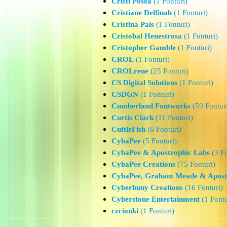
Cristi Posea
(1 Fonturi)
Cristiane Delfinah
(1 Fonturi)
Cristina Pais
(1 Fonturi)
Cristobal Henestrosa
(1 Fonturi)
Cristopher Gamble
(1 Fonturi)
CROL
(1 Fonturi)
CROLrene
(25 Fonturi)
CS Digital Solutions
(1 Fonturi)
CSDGN
(1 Fonturi)
Cumberland Fontworks
(59 Fontur
Curtis Clark
(11 Fonturi)
CuttleFish
(6 Fonturi)
CybaPee
(5 Fonturi)
CybaPee & Apostrophic Labs
(3 Fo
CybaPee Creations
(75 Fonturi)
CybaPee, Graham Meade & Apost
Cyberbuny Creations
(16 Fonturi)
Cyberstone Entertainment
(1 Fontu
czcionki
(1 Fonturi)