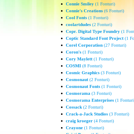
Connie Smiley
(1 Fonturi)
Connie's Creations
(6 Fonturi)
Cool Fonts
(1 Fonturi)
coolartdudes
(2 Fonturi)
Copr. Digital Type Foundry
(1 Font
Coptic Standard Font Project
(1 Fo
Corel Corporation
(27 Fonturi)
Coron's
(1 Fonturi)
Cory Maylett
(1 Fonturi)
COSMI
(8 Fonturi)
Cosmic Graphics
(3 Fonturi)
Cosmonaut
(2 Fonturi)
Cosmonaut Fonts
(1 Fonturi)
Cosmorama
(3 Fonturi)
Cosmorama Enterprises
(1 Fonturi
Cossack
(2 Fonturi)
Crack-a-Jack Studios
(3 Fonturi)
craig kroeger
(4 Fonturi)
Crayone
(1 Fonturi)