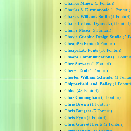
Charles Minow
(3 Fonturi)
Charles S. Kuzmanovic
(1 Fonturi)
Charles Williams Smith
(1 Fonturi)
Charlotte Iona Dymock
(3 Fonturi)
Charly Masci
(5 Fonturi)
Chay's Graphic Design Studio
(5 F
CheapProFonts
(6 Fonturi)
Cheapskate Fonts
(10 Fonturi)
Cheops Communications
(1 Fonturi
Cher Stewart
(1 Fonturi)
Cheryl Taul
(1 Fonturi)
Chester William Schendel
(1 Fontur
Chipperfield_and_Bailey
(1 Fonturi
Chloe
(48 Fonturi)
Choz Cunningham
(1 Fonturi)
Chris Brown
(1 Fonturi)
Chris Burgess
(5 Fonturi)
Chris Fynn
(2 Fonturi)
Chris Garrett Fonts
(2 Fonturi)
Chris Hansen
(21 Fonturi)