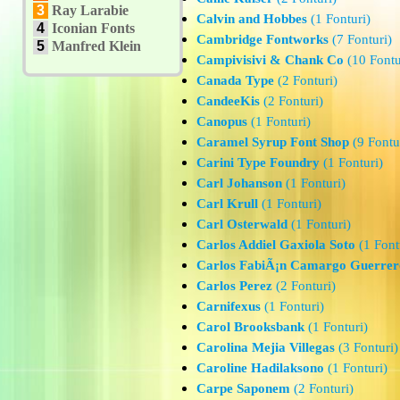
3
Ray Larabie
Calvin and Hobbes
(1 Fonturi)
4
Iconian Fonts
Cambridge Fontworks
(7 Fonturi)
5
Manfred Klein
Campivisivi & Chank Co
(10 Fontu
Canada Type
(2 Fonturi)
CandeeKis
(2 Fonturi)
Canopus
(1 Fonturi)
Caramel Syrup Font Shop
(9 Fontu
Carini Type Foundry
(1 Fonturi)
Carl Johanson
(1 Fonturi)
Carl Krull
(1 Fonturi)
Carl Osterwald
(1 Fonturi)
Carlos Addiel Gaxiola Soto
(1 Font
Carlos FabiÃ¡n Camargo Guerrer
Carlos Perez
(2 Fonturi)
Carnifexus
(1 Fonturi)
Carol Brooksbank
(1 Fonturi)
Carolina Mejia Villegas
(3 Fonturi)
Caroline Hadilaksono
(1 Fonturi)
Carpe Saponem
(2 Fonturi)