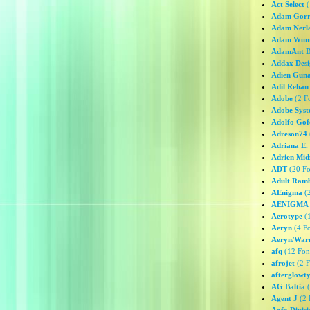
Act Select
(
Adam Gor
Adam Nerl
Adam Wun
AdamAnt D
Addax Desi
Adien Gun
Adil Rehan
Adobe
(2 Fo
Adobe Syst
Adolfo Gof
Adreson74
Adriana E.
Adrien Mid
ADT
(20 Fo
Adult Ramb
AEnigma
(2
AENIGMA
Aerotype
(1
Aeryn
(4 Fo
Aeryn/Warn
afq
(12 Font
afrojet
(2 F
afterglowt
AG Baltia
(
Agent J
(2 