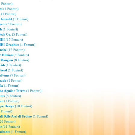
 Fonturi)
ns
(1 Fonturi)
k
(1 Fonturi)
chmiedel
(1 Fonturi)
nson
(3 Fonturi)
th
(1 Fonturi)
eck Co.
(5 Fonturi)
H!
(17 Fonturi)
! Graphics
(1 Fonturi)
nehe
(12 Fonturi)
z Hilman
(3 Fonturi)
 Mangrio
(8 Fonturi)
rish
(1 Fonturi)
aheed
(1 Fonturi)
sFonts
(7 Fonturi)
lgado
(1 Fonturi)
la
(1 Fonturi)
na Aguilar Torres
(1 Fonturi)
onts
(5 Fonturi)
an
(1 Fonturi)
ype Design
(10 Fonturi)
 Fonturi)
i Belle Arti di Urbino
(1 Fonturi)
26 Fonturi)
ce
(11 Fonturi)
ltants
(1 Fonturi)