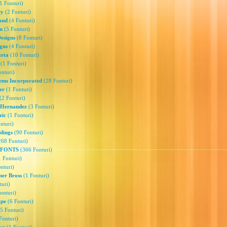
1 Fonturi)
ry
(2 Fonturi)
and
(4 Fonturi)
n
(5 Fonturi)
esigns
(8 Fonturi)
gns
(4 Fonturi)
arta
(10 Fonturi)
(1 Fonturi)
nturi)
ems Incorporated
(28 Fonturi)
er
(1 Fonturi)
(2 Fonturi)
 Hernandez
(3 Fonturi)
zic
(1 Fonturi)
nturi)
lings
(90 Fonturi)
68 Fonturi)
 FONTS
(366 Fonturi)
 Fonturi)
nturi)
er Bross
(1 Fonturi)
uri)
onturi)
ype
(6 Fonturi)
5 Fonturi)
Fonturi)