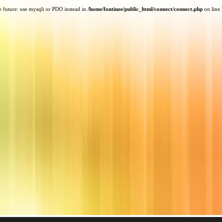
e future: use mysqli or PDO instead in
/home/fontinee/public_html/connect/connect.php
on line