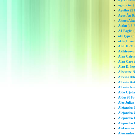
Agfa Divisi
aguije inc
(
Aguiluz
(2 
AgustÃ­n B
Ahmet Altu
Aioku
(18 F
AJ Paglia
(
akaType
(6 
akb
(1 Font
AKIHIRO
Akihirooya
Alan Cairn
Alan Carr
(
Alan D. Ing
Albertine 
Alberto Alb
Alberto Ant
Alberto Ro
Aldo Ojed
Aldus
(8 Fo
Alec Julien
Alejandro 
Alejandro 
Alejandro 
Alejandro 
Aleksander
Alessandro 