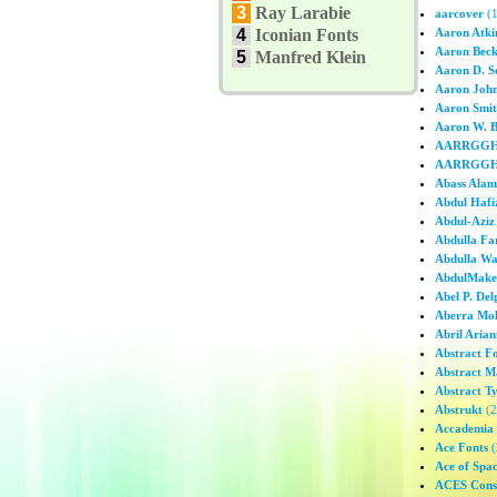
3
Ray Larabie
aarcover
(1
4
Iconian Fonts
Aaron Atki
Aaron Bec
5
Manfred Klein
Aaron D. S
Aaron Joh
Aaron Smi
Aaron W. B
AARRGGH
AARRGGHH
Abass Alam
Abdul Hafi
Abdul-Aziz
Abdulla Fa
Abdulla W
AbdulMake
Abel P. De
Aberra Mol
Abril Arian
Abstract F
Abstract M
Abstract T
Abstrukt
(2
Accademia d
Ace Fonts
(
Ace of Spa
ACES Consu