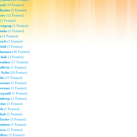
kard
(33 Fonturi)
aschio
(3 Fonturi)
asry
(12 Fonturi)
(1 Fonturi)
rangeng
(1 Fonturi)
naka
(1 Fonturi)
z
(1 Fonturi)
tsch
(1 Fonturi)
feld
(3 Fonturi)
hansson
(46 Fonturi)
 Inde
(3 Fonturi)
onidou
(17 Fonturi)
ndkvist
(1 Fonturi)
 Nylin
(10 Fonturi)
lin
(15 Fonturi)
aetzner
(1 Fonturi)
oetzner
(3 Fonturi)
eygandt
(1 Fonturi)
inbergs
(1 Fonturi)
chez
(1 Fonturi)
bb
(1 Fonturi)
lhak
(2 Fonturi)
Taylor
(3 Fonturi)
zsimon
(1 Fonturi)
arza
(2 Fonturi)
dfrey
(2 Fonturi)