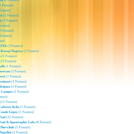
on
(1 Fonturi)
1 Fonturi)
Fonturi)
ou
(1 Fonturi)
n
(1 Fonturi)
onturi)
3 Fonturi)
Fonturi)
uri)
 OYA
(3 Fonturi)
 Kozoji Nagoya
(2 Fonturi)
s
(1 Fonturi)
23 Fonturi)
alls
(1 Fonturi)
Nerevan
(3 Fonturi)
erti
(1 Fonturi)
oniazzi
(1 Fonturi)
driguez
(5 Fonturi)
a Campos
(1 Fonturi)
nturi)
(11 Fonturi)
Cabrera Avila
(1 Fonturi)
Conde López
(1 Fonturi)
Paul
(32 Fonturi)
Paul & Apostrophic Labs
(8 Fonturi)
 Shevchuk
(5 Fonturi)
Segalini
(1 Fonturi)