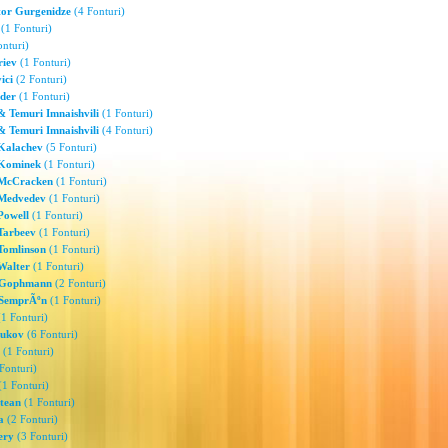
tor Gurgenidze
(4 Fonturi)
(1 Fonturi)
nturi)
riev
(1 Fonturi)
ici
(2 Fonturi)
ider
(1 Fonturi)
& Temuri Imnaishvili
(1 Fonturi)
& Temuri Imnaishvili
(4 Fonturi)
Kalachev
(5 Fonturi)
 Kominek
(1 Fonturi)
 McCracken
(1 Fonturi)
 Medvedev
(1 Fonturi)
Powell
(1 Fonturi)
Tarbeev
(1 Fonturi)
Tomlinson
(1 Fonturi)
Walter
(1 Fonturi)
 Gophmann
(2 Fonturi)
 SemprÃºn
(1 Fonturi)
1 Fonturi)
yukov
(6 Fonturi)
(1 Fonturi)
Fonturi)
1 Fonturi)
tean
(1 Fonturi)
a
(2 Fonturi)
ery
(3 Fonturi)