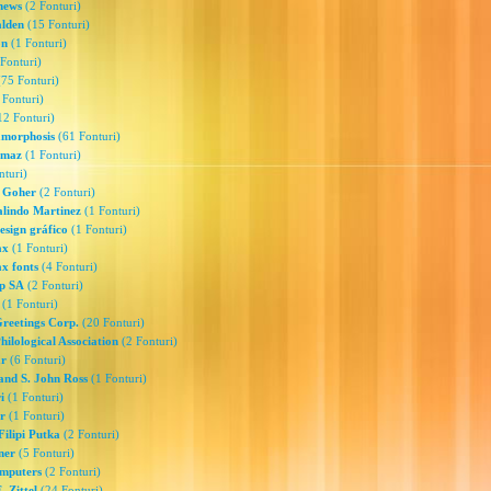
hews
(2 Fonturi)
alden
(15 Fonturi)
on
(1 Fonturi)
Fonturi)
75 Fonturi)
 Fonturi)
2 Fonturi)
amorphosis
(61 Fonturi)
omaz
(1 Fonturi)
nturi)
 Goher
(2 Fonturi)
lindo Martinez
(1 Fonturi)
esign gráfico
(1 Fonturi)
ax
(1 Fonturi)
x fonts
(4 Fonturi)
p SA
(2 Fonturi)
(1 Fonturi)
reetings Corp.
(20 Fonturi)
ilological Association
(2 Fonturi)
r
(6 Fonturi)
and S. John Ross
(1 Fonturi)
i
(1 Fonturi)
r
(1 Fonturi)
ilipi Putka
(2 Fonturi)
ner
(5 Fonturi)
mputers
(2 Fonturi)
. Zittel
(24 Fonturi)