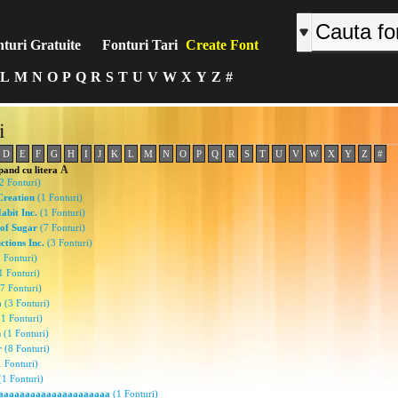
turi Gratuite
Fonturi Tari
Create Font
L
M
N
O
P
Q
R
S
T
U
V
W
X
Y
Z
#
i
D
E
F
G
H
I
J
K
L
M
N
O
P
Q
R
S
T
U
V
W
X
Y
Z
#
A
pand cu litera
2 Fonturi)
Creation
(1 Fonturi)
abit Inc.
(1 Fonturi)
 of Sugar
(7 Fonturi)
tions Inc.
(3 Fonturi)
 Fonturi)
1 Fonturi)
7 Fonturi)
a
(3 Fonturi)
1 Fonturi)
n
(1 Fonturi)
r
(8 Fonturi)
 Fonturi)
1 Fonturi)
aaaaaaaaaaaaaaaaaaaaa
(1 Fonturi)