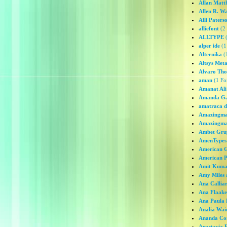
Allan Matt
Allen R. W
Alli Paters
alliefont
(2 
ALLTYPE
(
alper ide
(1
Alternika
(1
Altsys Met
Alvaro Th
aman
(1 Fo
Amanat Ali
Amanda Ga
amatraca d
Amazingm
Amazingma
Ambet Gru
AmenTypes
American G
American Ph
Amit Kuma
Amy Miles 
Ana Calliar
Ana Flaake
Ana Paula F
Analia Wai
Ananda Co
Anastacia E