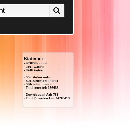
Statistici
- 50380 Fonturi
- 2101 Galerii
-
3246
Autori
- 0 Vizitatori online:
- 30915 Membri online:
-
0
Membri noi azi:
- Total membri:
156466
- Downloadari Azi:
781
- Total Downloadari:
14708413