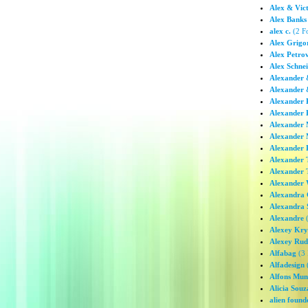
Alex & Vic
Alex Banks
alex c.
(2 Fo
Alex Grigo
Alex Petrov
Alex Schne
Alexander 
Alexander 
Alexander 
Alexander
Alexander
Alexander
Alexander 
Alexander 
Alexander 
Alexander 
Alexandra
Alexandra
Alexandre
(
Alexey Kr
Alexey Rud
Alfabag
(3 
Alfadesign
(
Alfons Mun
Alicia Souz
alien found