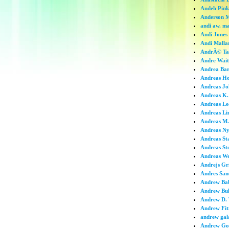
Andeh Pin
Anderson M
andi aw. m
Andi Jones
Andi Malla
AndrÃ© Ta
Andre Wait
Andrea Bar
Andreas Ho
Andreas Jo
Andreas K.
Andreas Le
Andreas Li
Andreas M.
Andreas Ny
Andreas St
Andreas St
Andreas W
Andrejs Gr
Andres San
Andrew Ba
Andrew Bu
Andrew D. 
Andrew Fit
andrew gal
Andrew Go