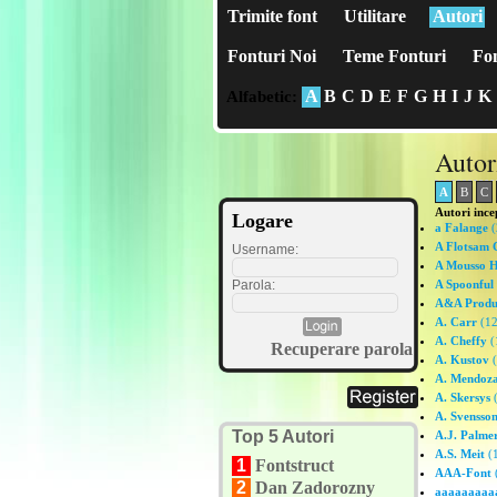
Trimite font
Utilitare
Autori
Fonturi Noi
Teme Fonturi
Fon
A
B
C
D
E
F
G
H
I
J
K
Alfabetic:
Autor
A
B
C
Autori ince
Logare
a Falange
(
A Flotsam 
Username:
A Mousso H
Parola:
A Spoonful
A&A Produc
A. Carr
(12
A. Cheffy
(
Recuperare parola
A. Kustov
(
A. Mendoz
A. Skersys
(
A. Svensso
Top 5 Autori
A.J. Palme
A.S. Meit
(1
1
Fontstruct
AAA-Font
(
2
Dan Zadorozny
aaaaaaaaa