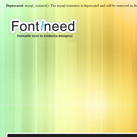
Deprecated
: mysql_connect(): The mysql extension is deprecated and will be removed in th
fonturile scot in evidenta designul