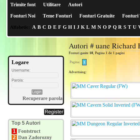
Trimite font
Utilitare
Autori
Fonturi Noi
Teme Fonturi
Fonturi Gratuite
Fonturi 
A
B
C
D
E
F
G
H
I
J
K
L
M
N
O
P
Q
R
S
T
U
Alfabetic:
Autori # uane Richard 
Fonturi gasite
10
, Pagina 1 de 1 pagini
Logare
Pagina:
1
Username:
Advertising:
Parola:
Recuperare parola
Top 5 Autori
1
Fontstruct
2
Dan Zadorozny