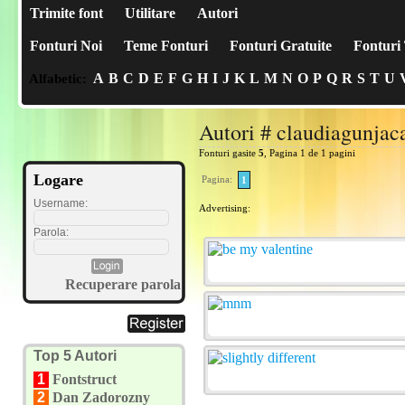
Trimite font
Utilitare
Autori
Fonturi Noi
Teme Fonturi
Fonturi Gratuite
Fonturi 
A
B
C
D
E
F
G
H
I
J
K
L
M
N
O
P
Q
R
S
T
U
Alfabetic:
Autori # claudiagunjac
Fonturi gasite
5
, Pagina 1 de 1 pagini
Logare
Pagina:
1
Username:
Advertising:
Parola:
Recuperare parola
Top 5 Autori
1
Fontstruct
2
Dan Zadorozny