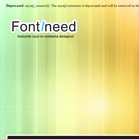
Deprecated
: mysql_connect(): The mysql extension is deprecated and will be removed in th
fonturile scot in evidenta designul