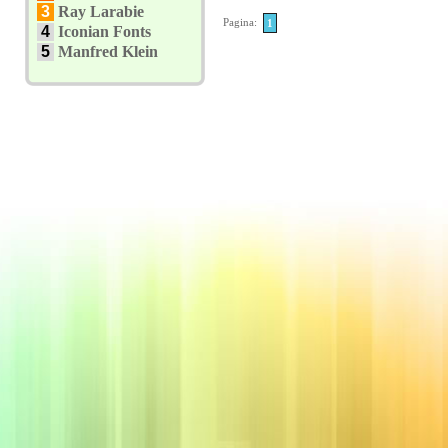
3
Ray Larabie
Pagina:
1
4
Iconian Fonts
5
Manfred Klein