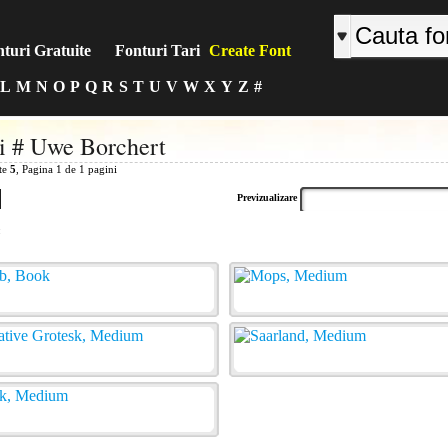
turi Gratuite
Fonturi Tari
Create Font
L
M
N
O
P
Q
R
S
T
U
V
W
X
Y
Z
#
i # Uwe Borchert
ite
5
, Pagina 1 de 1 pagini
Previzualizare
: