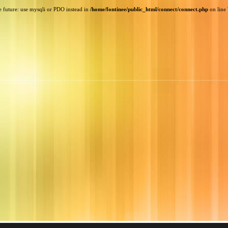
e future: use mysqli or PDO instead in
/home/fontinee/public_html/connect/connect.php
on line