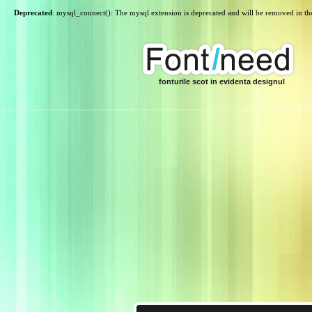
Deprecated
: mysql_connect(): The mysql extension is deprecated and will be removed in th
fonturile scot in evidenta designul