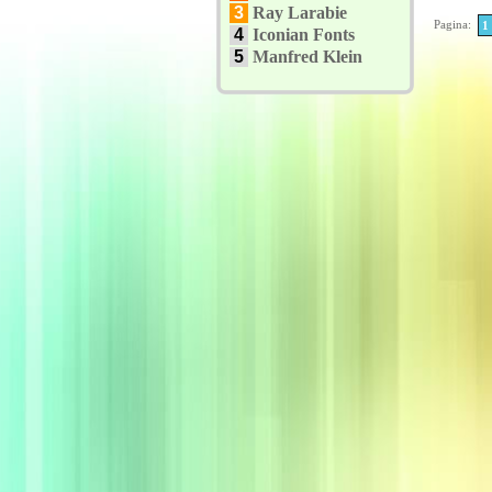
3
Ray Larabie
Pagina:
1
4
Iconian Fonts
5
Manfred Klein