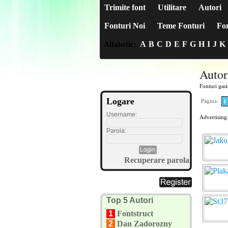
Trimite font
Utilitare
Autori
Fonturi Noi
Teme Fonturi
Fon
A
B
C
D
E
F
G
H
I
J
K
Alfabetic:
Autor
Fonturi gas
Logare
Pagina:
1
Username:
Advertising
Parola:
Recuperare parola
Top 5 Autori
1
Fontstruct
2
Dan Zadorozny