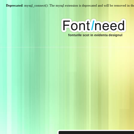
Deprecated
: mysql_connect(): The mysql extension is deprecated and will be removed in th
fonturile scot in evidenta designul