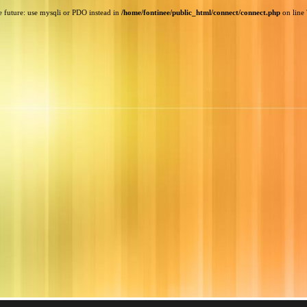
e future: use mysqli or PDO instead in
/home/fontinee/public_html/connect/connect.php
on line