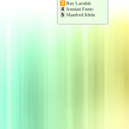
3
Ray Larabie
4
Iconian Fonts
5
Manfred Klein