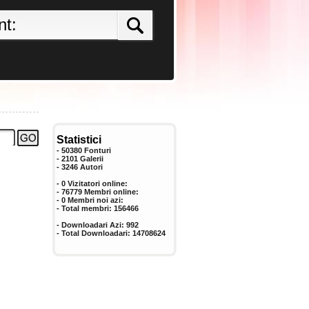
Statistici
- 50380 Fonturi
- 2101 Galerii
-
3246
Autori
- 0 Vizitatori online:
- 76779 Membri online:
-
0
Membri noi azi:
- Total membri:
156466
- Downloadari Azi:
992
- Total Downloadari:
14708624