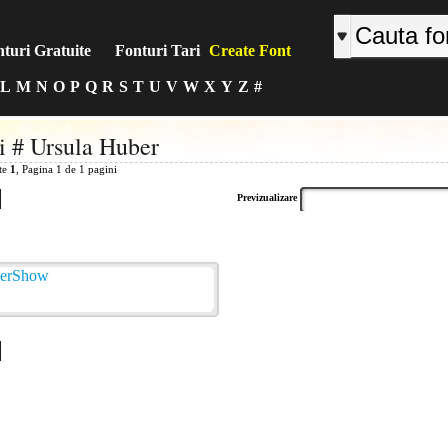
turi Gratuite
Fonturi Tari
Create Font
L
M
N
O
P
Q
R
S
T
U
V
W
X
Y
Z
#
i # Ursula Huber
ite
1
, Pagina 1 de 1 pagini
Previzualizare
: