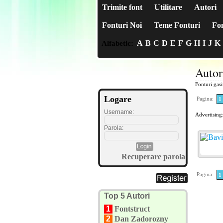
Trimite font
Utilitare
Autori
Fonturi Noi
Teme Fonturi
Fon
A
B
C
D
E
F
G
H
I
J
K
Alfabetic:
Autor
Fonturi gas
Logare
Pagina:
1
Username:
Advertising
Parola:
Recuperare parola
Pagina:
1
Top 5 Autori
1
Fontstruct
2
Dan Zadorozny