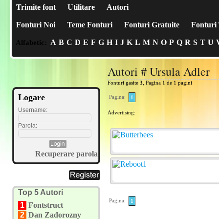
Trimite font
Utilitare
Autori
Fonturi Noi
Teme Fonturi
Fonturi Gratuite
Fonturi 
A
B
C
D
E
F
G
H
I
J
K
L
M
N
O
P
Q
R
S
T
U
Alfabetic:
Autori # Ursula Adler
Fonturi gasite
3
, Pagina 1 de 1 pagini
Logare
Pagina:
1
Username:
Advertising:
Parola:
Recuperare parola
Top 5 Autori
Pagina:
1
1
Fontstruct
2
Dan Zadorozny