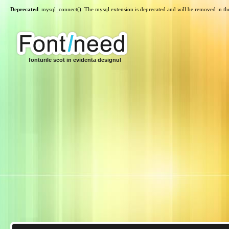
Deprecated
: mysql_connect(): The mysql extension is deprecated and will be removed in th
fonturile scot in evidenta designul