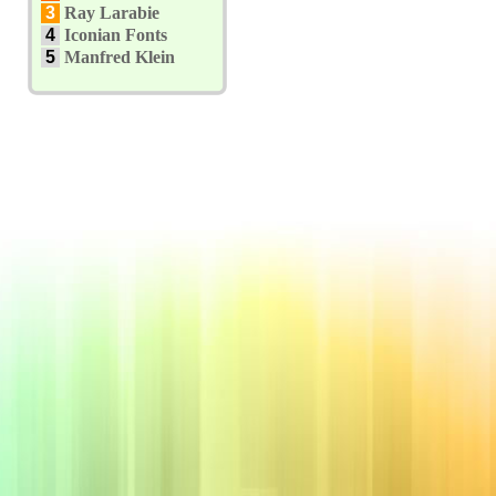
3
Ray Larabie
4
Iconian Fonts
5
Manfred Klein