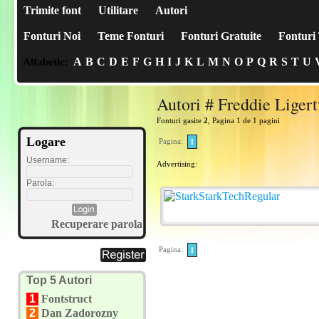
Trimite font
Utilitare
Autori
Fonturi Noi
Teme Fonturi
Fonturi Gratuite
Fonturi 
A
B
C
D
E
F
G
H
I
J
K
L
M
N
O
P
Q
R
S
T
U
Alfabetic:
Autori # Freddie Liger
Fonturi gasite
2
, Pagina 1 de 1 pagini
Logare
Pagina:
1
Username:
Advertising:
Parola:
Recuperare parola
Pagina:
1
Top 5 Autori
1
Fontstruct
2
Dan Zadorozny