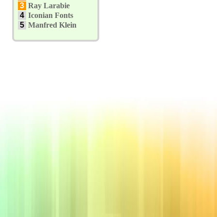
3
Ray Larabie
4
Iconian Fonts
5
Manfred Klein