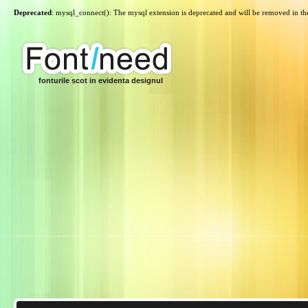
Deprecated
: mysql_connect(): The mysql extension is deprecated and will be removed in th
fonturile scot in evidenta designul