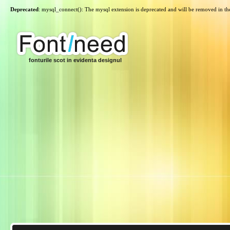
Deprecated
: mysql_connect(): The mysql extension is deprecated and will be removed in th
fonturile scot in evidenta designul