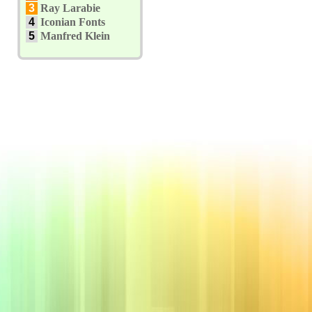
3
Ray Larabie
4
Iconian Fonts
5
Manfred Klein