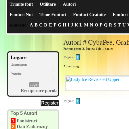
Trimite font
Utilitare
Autori
Fonturi Noi
Teme Fonturi
Fonturi Gratuite
Fonturi 
A
B
C
D
E
F
G
H
I
J
K
L
M
N
O
P
Q
R
S
T
U
Alfabetic:
Autori # CybaPee, Gr
Fonturi gasite
2
, Pagina 1 de 1 pagini
Logare
Pagina:
1
Username:
Advertising:
Parola:
Recuperare parola
Pagina:
1
Top 5 Autori
1
Fontstruct
2
Dan Zadorozny