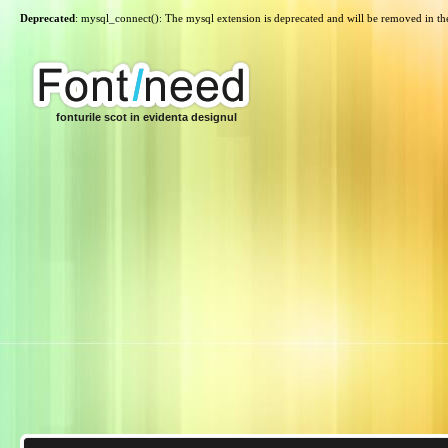
Deprecated
: mysql_connect(): The mysql extension is deprecated and will be removed in th
fonturile scot in evidenta designul