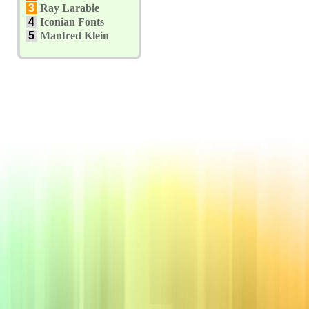
3
Ray Larabie
4
Iconian Fonts
5
Manfred Klein