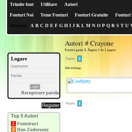
Trimite font
Utilitare
Autori
Fonturi Noi
Teme Fonturi
Fonturi Gratuite
Fonturi 
A
B
C
D
E
F
G
H
I
J
K
L
M
N
O
P
Q
R
S
T
U
Alfabetic:
Autori # Crayone
Fonturi gasite
1
, Pagina 1 de 1 pagini
Logare
Pagina:
1
Username:
Advertising:
Parola:
Recuperare parola
Pagina:
1
Top 5 Autori
1
Fontstruct
2
Dan Zadorozny