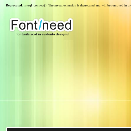
Deprecated
: mysql_connect(): The mysql extension is deprecated and will be removed in th
fonturile scot in evidenta designul