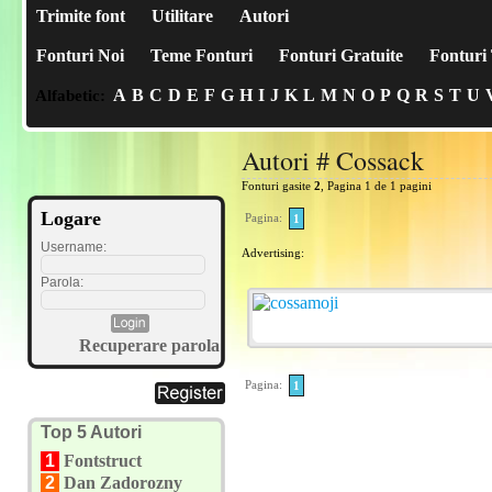
Trimite font
Utilitare
Autori
Fonturi Noi
Teme Fonturi
Fonturi Gratuite
Fonturi 
A
B
C
D
E
F
G
H
I
J
K
L
M
N
O
P
Q
R
S
T
U
Alfabetic:
Autori # Cossack
Fonturi gasite
2
, Pagina 1 de 1 pagini
Logare
Pagina:
1
Username:
Advertising:
Parola:
Recuperare parola
Pagina:
1
Top 5 Autori
1
Fontstruct
2
Dan Zadorozny