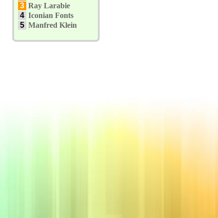
3
Ray Larabie
4
Iconian Fonts
5
Manfred Klein