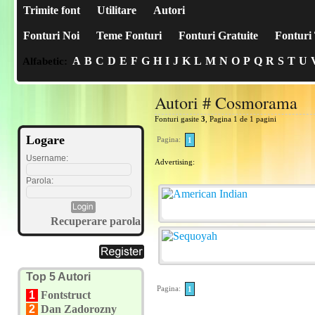
Trimite font
Utilitare
Autori
Fonturi Noi
Teme Fonturi
Fonturi Gratuite
Fonturi 
A
B
C
D
E
F
G
H
I
J
K
L
M
N
O
P
Q
R
S
T
U
Alfabetic:
Autori # Cosmorama
Fonturi gasite
3
, Pagina 1 de 1 pagini
Logare
Pagina:
1
Username:
Advertising:
Parola:
Recuperare parola
Top 5 Autori
Pagina:
1
1
Fontstruct
2
Dan Zadorozny