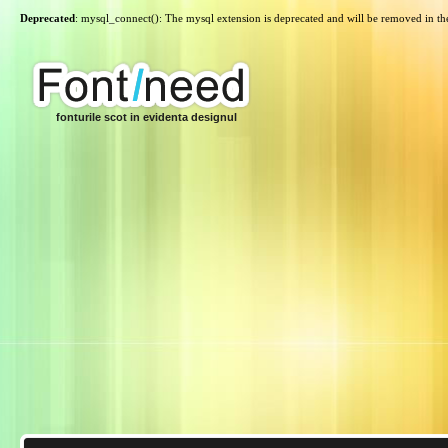
Deprecated
: mysql_connect(): The mysql extension is deprecated and will be removed in th
fonturile scot in evidenta designul