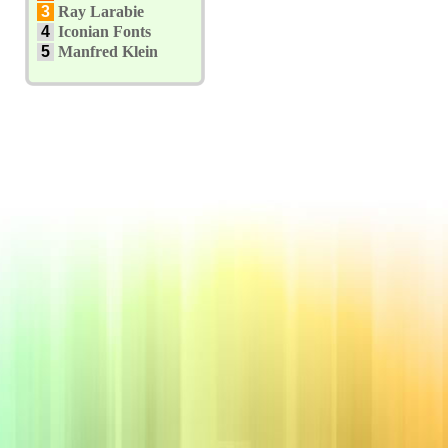
3
Ray Larabie
4
Iconian Fonts
5
Manfred Klein