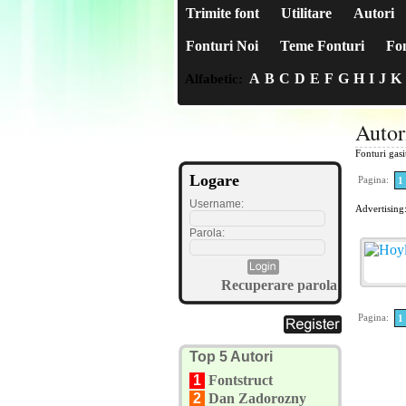
Trimite font
Utilitare
Autori
Fonturi Noi
Teme Fonturi
Fon
A
B
C
D
E
F
G
H
I
J
K
Alfabetic:
Autor
Fonturi gas
Logare
Pagina:
1
Username:
Advertising
Parola:
Recuperare parola
Pagina:
1
Top 5 Autori
1
Fontstruct
2
Dan Zadorozny