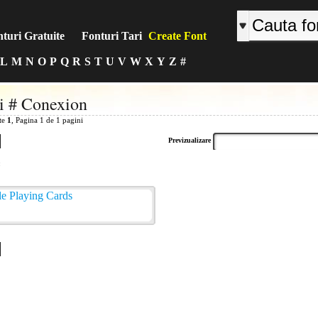
turi Gratuite
Fonturi Tari
Create Font
L
M
N
O
P
Q
R
S
T
U
V
W
X
Y
Z
#
i # Conexion
ite
1
, Pagina 1 de 1 pagini
Previzualizare
: