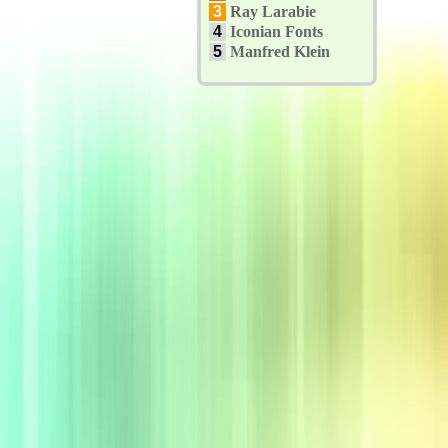
3
Ray Larabie
4
Iconian Fonts
5
Manfred Klein