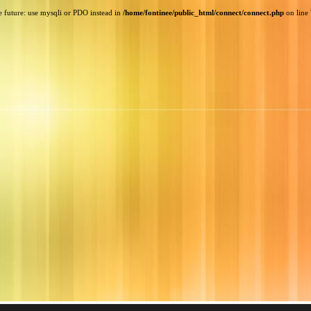
e future: use mysqli or PDO instead in
/home/fontinee/public_html/connect/connect.php
on line