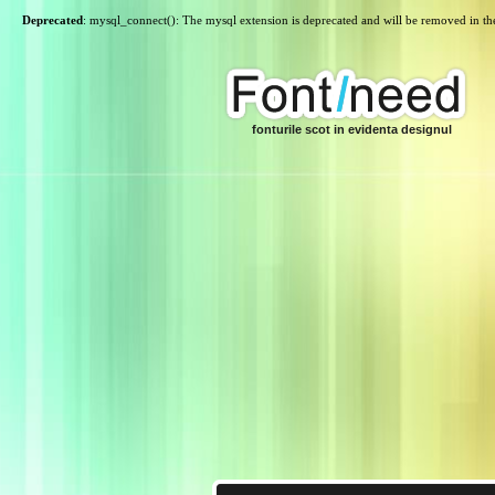
Deprecated
: mysql_connect(): The mysql extension is deprecated and will be removed in th
fonturile scot in evidenta designul