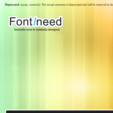
Deprecated
: mysql_connect(): The mysql extension is deprecated and will be removed in th
fonturile scot in evidenta designul