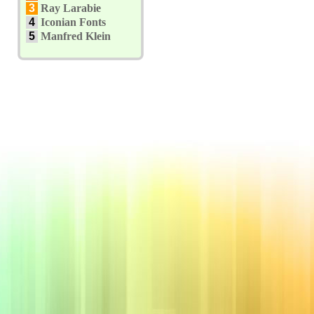
3
Ray Larabie
4
Iconian Fonts
5
Manfred Klein