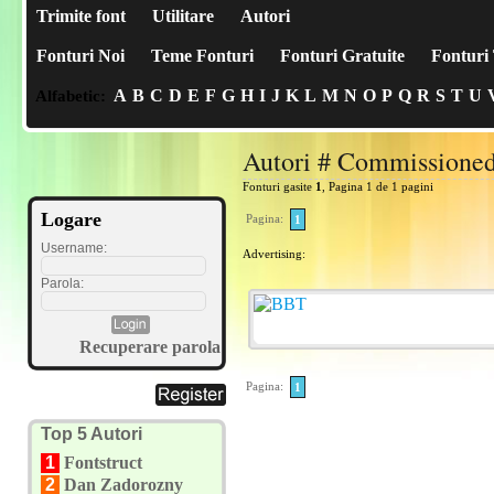
Trimite font
Utilitare
Autori
Fonturi Noi
Teme Fonturi
Fonturi Gratuite
Fonturi 
A
B
C
D
E
F
G
H
I
J
K
L
M
N
O
P
Q
R
S
T
U
Alfabetic:
Autori # Commissione
Fonturi gasite
1
, Pagina 1 de 1 pagini
Logare
Pagina:
1
Username:
Advertising:
Parola:
Recuperare parola
Pagina:
1
Top 5 Autori
1
Fontstruct
2
Dan Zadorozny