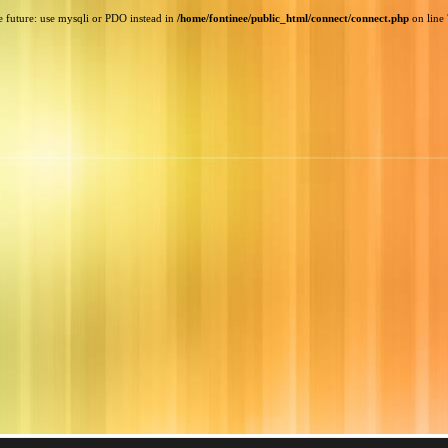
e future: use mysqli or PDO instead in
/home/fontinee/public_html/connect/connect.php
on line