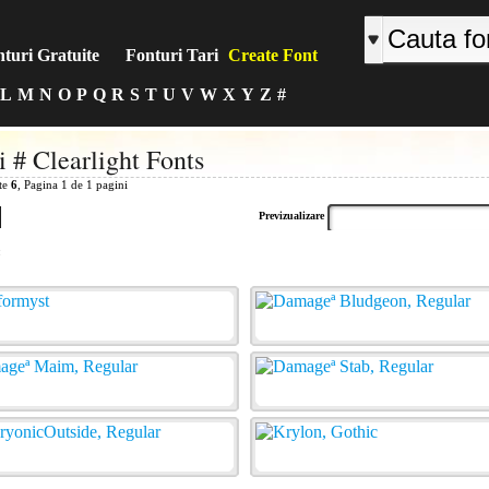
turi Gratuite
Fonturi Tari
Create Font
L
M
N
O
P
Q
R
S
T
U
V
W
X
Y
Z
#
i # Clearlight Fonts
ite
6
, Pagina 1 de 1 pagini
Previzualizare
: