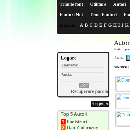
Trimite font
Utilitare
Autori
Fonturi Noi
Teme Fonturi
Fon
A
B
C
D
E
F
G
H
I
J
K
Alfabetic:
Autor
Fonturi gas
Logare
Pagina:
1
Username:
Advertising
Parola:
Recuperare parola
Top 5 Autori
1
Fontstruct
2
Dan Zadorozny