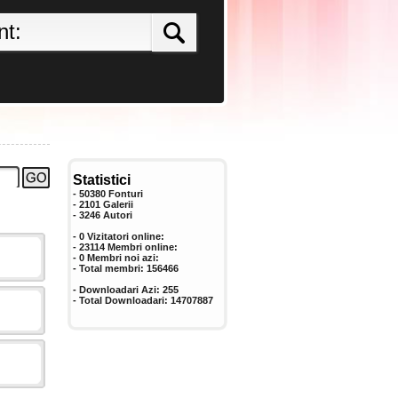
Statistici
- 50380 Fonturi
- 2101 Galerii
-
3246
Autori
- 0 Vizitatori online:
- 23114 Membri online:
-
0
Membri noi azi:
- Total membri:
156466
- Downloadari Azi:
255
- Total Downloadari:
14707887