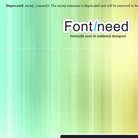
Deprecated
: mysql_connect(): The mysql extension is deprecated and will be removed in th
fonturile scot in evidenta designul