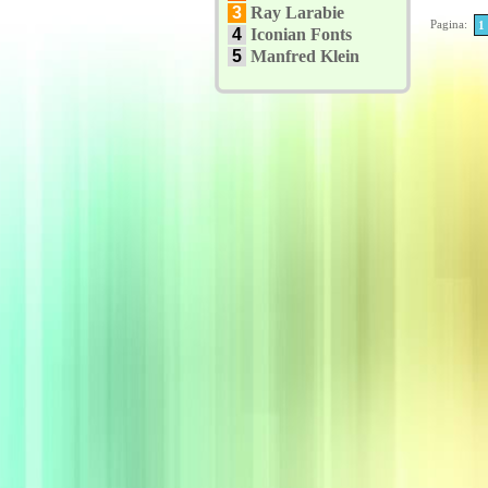
3
Ray Larabie
Pagina:
1
4
Iconian Fonts
5
Manfred Klein