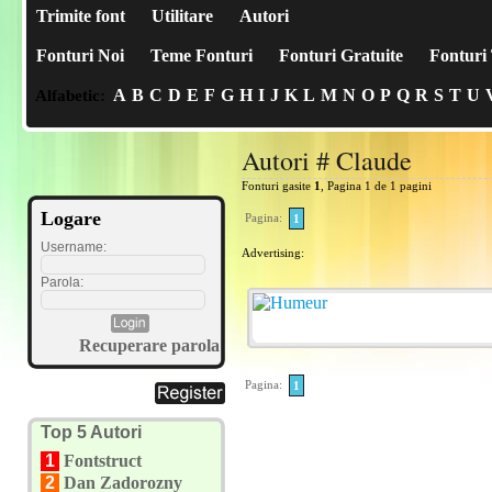
Trimite font
Utilitare
Autori
Fonturi Noi
Teme Fonturi
Fonturi Gratuite
Fonturi 
A
B
C
D
E
F
G
H
I
J
K
L
M
N
O
P
Q
R
S
T
U
Alfabetic:
Autori # Claude
Fonturi gasite
1
, Pagina 1 de 1 pagini
Logare
Pagina:
1
Username:
Advertising:
Parola:
Recuperare parola
Pagina:
1
Top 5 Autori
1
Fontstruct
2
Dan Zadorozny