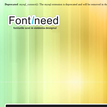
Deprecated
: mysql_connect(): The mysql extension is deprecated and will be removed in th
fonturile scot in evidenta designul