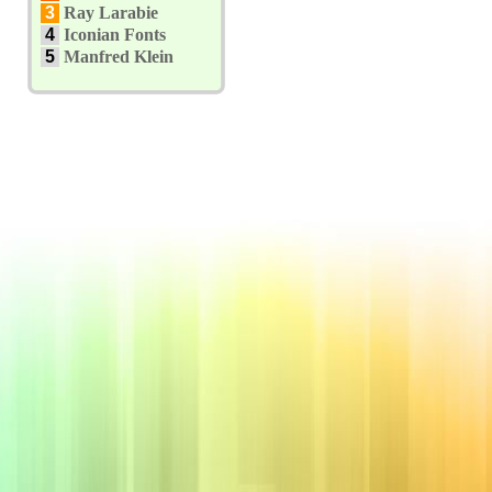
3
Ray Larabie
4
Iconian Fonts
5
Manfred Klein