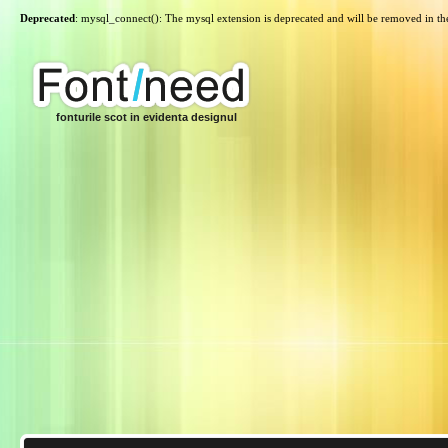
Deprecated
: mysql_connect(): The mysql extension is deprecated and will be removed in th
fonturile scot in evidenta designul