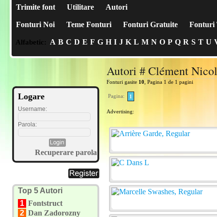
Trimite font
Utilitare
Autori
Fonturi Noi
Teme Fonturi
Fonturi Gratuite
Fonturi 
A
B
C
D
E
F
G
H
I
J
K
L
M
N
O
P
Q
R
S
T
U
Alfabetic:
Autori # Clément Nicol
Fonturi gasite
10
, Pagina 1 de 1 pagini
Logare
Pagina:
1
Username:
Advertising:
Parola:
Recuperare parola
Top 5 Autori
1
Fontstruct
2
Dan Zadorozny