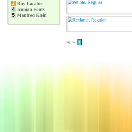
3
Ray Larabie
4
Iconian Fonts
5
Manfred Klein
Pagina:
1