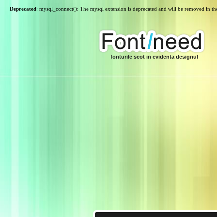
Deprecated
: mysql_connect(): The mysql extension is deprecated and will be removed in th
fonturile scot in evidenta designul