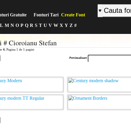
turi Gratuite
Fonturi Tari
Create Font
L
M
N
O
P
Q
R
S
T
U
V
W
X
Y
Z
#
i # Cioroianu Stefan
ite
4
, Pagina 1 de 1 pagini
Previzualizare
: