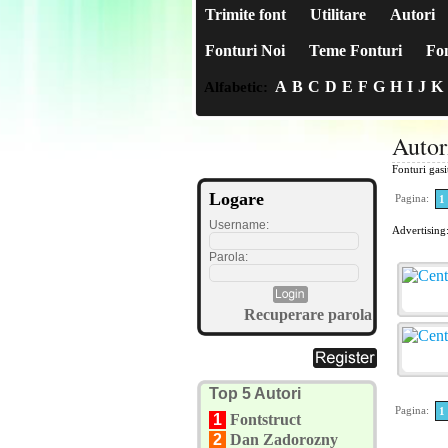
Trimite font
Utilitare
Autori
Fonturi Noi
Teme Fonturi
Fon
A
B
C
D
E
F
G
H
I
J
K
Alfabetic:
Autor
Fonturi gas
Logare
Pagina:
1
Username:
Advertising
Parola:
Recuperare parola
Top 5 Autori
Pagina:
1
1
Fontstruct
2
Dan Zadorozny