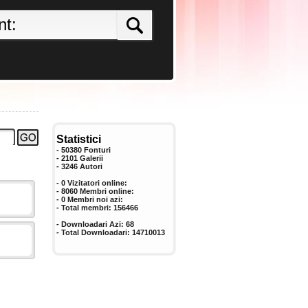
Statistici
- 50380 Fonturi
- 2101 Galerii
-
3246
Autori
- 0 Vizitatori online:
- 8060 Membri online:
-
0
Membri noi azi:
- Total membri:
156466
- Downloadari Azi:
68
- Total Downloadari:
14710013