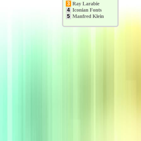
3
Ray Larabie
4
Iconian Fonts
5
Manfred Klein