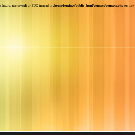
e future: use mysqli or PDO instead in
/home/fontinee/public_html/connect/connect.php
on line