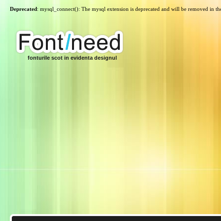
Deprecated
: mysql_connect(): The mysql extension is deprecated and will be removed in th
fonturile scot in evidenta designul