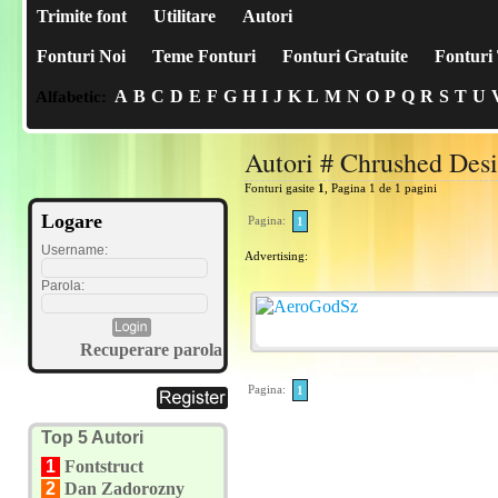
Trimite font
Utilitare
Autori
Fonturi Noi
Teme Fonturi
Fonturi Gratuite
Fonturi 
A
B
C
D
E
F
G
H
I
J
K
L
M
N
O
P
Q
R
S
T
U
Alfabetic:
Autori # Chrushed Des
Fonturi gasite
1
, Pagina 1 de 1 pagini
Logare
Pagina:
1
Username:
Advertising:
Parola:
Recuperare parola
Pagina:
1
Top 5 Autori
1
Fontstruct
2
Dan Zadorozny