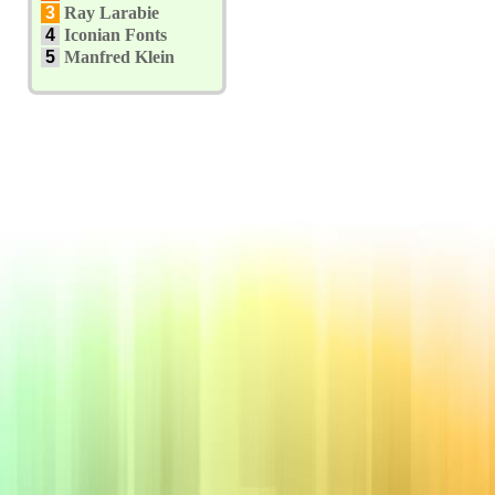
3
Ray Larabie
4
Iconian Fonts
5
Manfred Klein