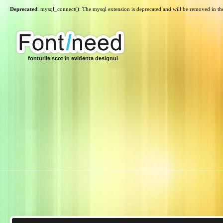
Deprecated
: mysql_connect(): The mysql extension is deprecated and will be removed in th
fonturile scot in evidenta designul