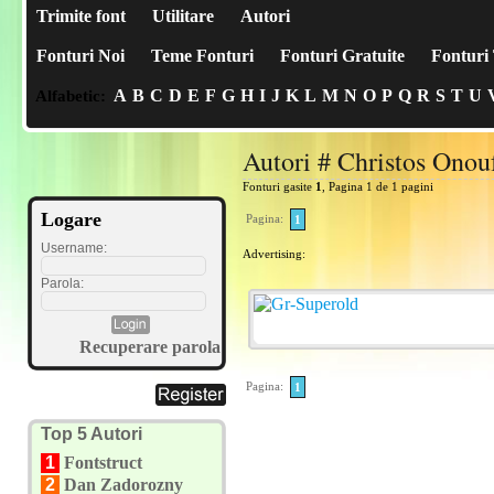
Trimite font
Utilitare
Autori
Fonturi Noi
Teme Fonturi
Fonturi Gratuite
Fonturi 
A
B
C
D
E
F
G
H
I
J
K
L
M
N
O
P
Q
R
S
T
U
Alfabetic:
Autori # Christos Onou
Fonturi gasite
1
, Pagina 1 de 1 pagini
Logare
Pagina:
1
Username:
Advertising:
Parola:
Recuperare parola
Pagina:
1
Top 5 Autori
1
Fontstruct
2
Dan Zadorozny