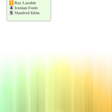
3
Ray Larabie
4
Iconian Fonts
5
Manfred Klein