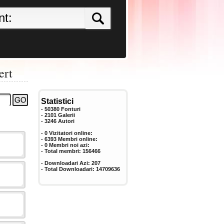
ert
Statistici
- 50380 Fonturi
- 2101 Galerii
-
3246
Autori
- 0 Vizitatori online:
- 6393 Membri online:
-
0
Membri noi azi:
- Total membri:
156466
- Downloadari Azi:
207
- Total Downloadari:
14709636