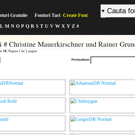
turi Gratuite
Fonturi Tari
Create Font
L
M
N
O
P
Q
R
S
T
U
V
W
X
Y
Z
#
i # Christine Mauerkirschner und Rainer Grun
ite
10
, Pagina 1 de 1 pagini
Previzualizare
: