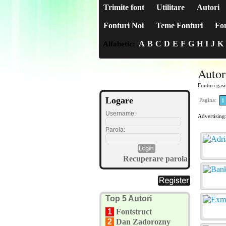
Trimite font
Utilitare
Autori
Fonturi Noi
Teme Fonturi
Fon
A
B
C
D
E
F
G
H
I
J
K
Alfabetic:
Autor
Fonturi gas
Logare
Pagina:
1
Username:
Advertising
Parola:
Recuperare parola
Top 5 Autori
1
Fontstruct
2
Dan Zadorozny