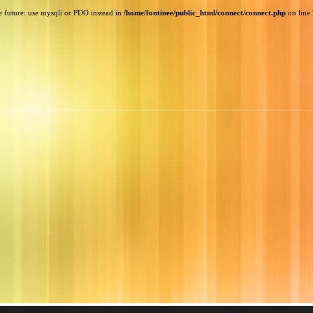
e future: use mysqli or PDO instead in
/home/fontinee/public_html/connect/connect.php
on line