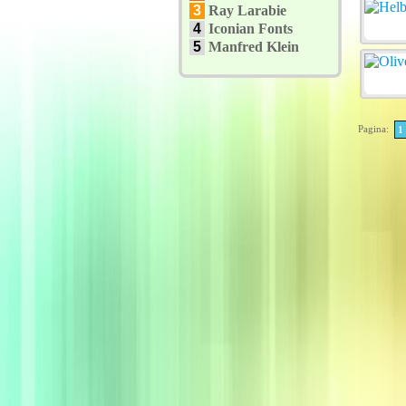
3
Ray Larabie
4
Iconian Fonts
5
Manfred Klein
Pagina:
1