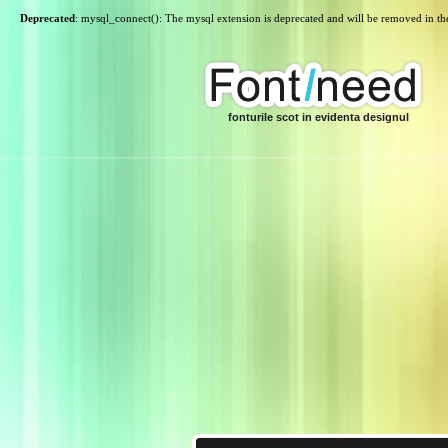
Deprecated
: mysql_connect(): The mysql extension is deprecated and will be removed in th
fonturile scot in evidenta designul