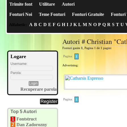
Trimite font
Utilitare
Autori
Fonturi Noi
Teme Fonturi
Fonturi Gratuite
Fonturi 
A
B
C
D
E
F
G
H
I
J
K
L
M
N
O
P
Q
R
S
T
U
Alfabetic:
Autori # Christian "Ca
Fonturi gasite
1
, Pagina 1 de 1 pagini
Logare
Pagina:
1
Username:
Advertising:
Parola:
Recuperare parola
Pagina:
1
Top 5 Autori
1
Fontstruct
2
Dan Zadorozny