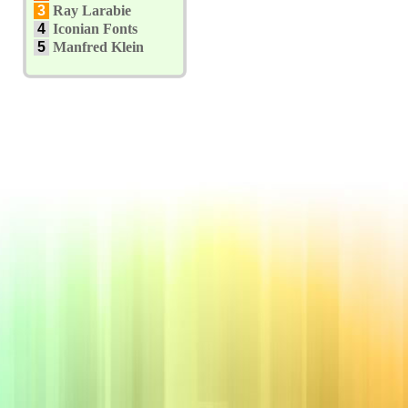
3
Ray Larabie
4
Iconian Fonts
5
Manfred Klein