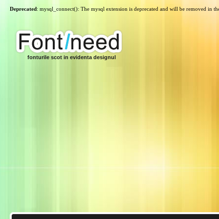
Deprecated
: mysql_connect(): The mysql extension is deprecated and will be removed in th
fonturile scot in evidenta designul