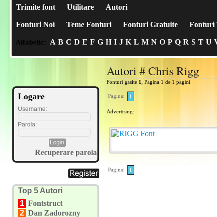
Trimite font
Utilitare
Autori
Fonturi Noi
Teme Fonturi
Fonturi Gratuite
Fonturi 
A
B
C
D
E
F
G
H
I
J
K
L
M
N
O
P
Q
R
S
T
U
Alfabetic:
Autori # Chris Rigg
Fonturi gasite
1
, Pagina 1 de 1 pagini
Logare
Pagina:
1
Username:
Advertising:
Parola:
Recuperare parola
Pagina:
1
Top 5 Autori
1
Fontstruct
2
Dan Zadorozny