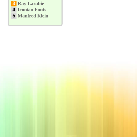
3
Ray Larabie
4
Iconian Fonts
5
Manfred Klein