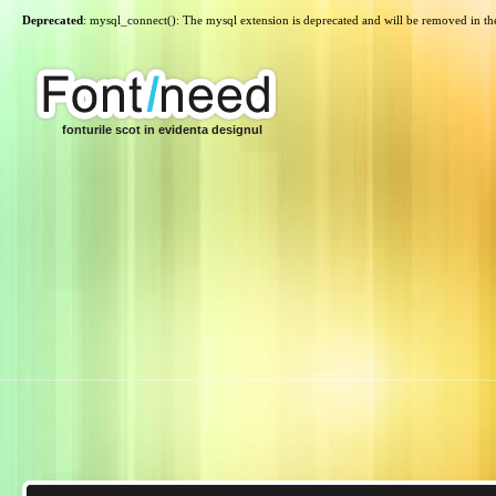
Deprecated
: mysql_connect(): The mysql extension is deprecated and will be removed in th
fonturile scot in evidenta designul