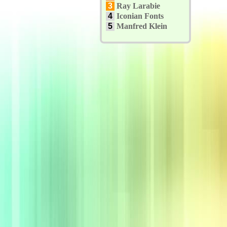
3
Ray Larabie
4
Iconian Fonts
5
Manfred Klein