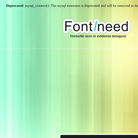
Deprecated
: mysql_connect(): The mysql extension is deprecated and will be removed in th
fonturile scot in evidenta designul