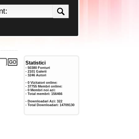
Statistici
- 50380 Fonturi
- 2101 Galerii
-
3246
Autori
- 0 Vizitatori online:
- 37755 Membri online:
-
0
Membri noi azi:
- Total membri:
156466
- Downloadari Azi:
322
- Total Downloadari:
14709130