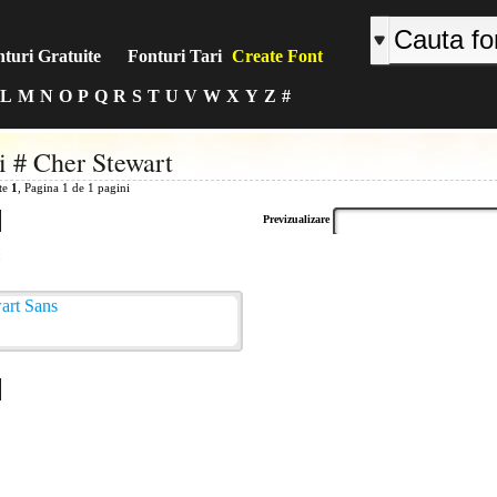
turi Gratuite
Fonturi Tari
Create Font
L
M
N
O
P
Q
R
S
T
U
V
W
X
Y
Z
#
i # Cher Stewart
ite
1
, Pagina 1 de 1 pagini
Previzualizare
: