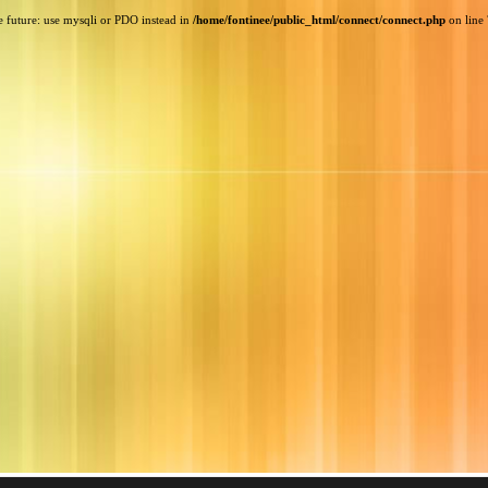
e future: use mysqli or PDO instead in
/home/fontinee/public_html/connect/connect.php
on line