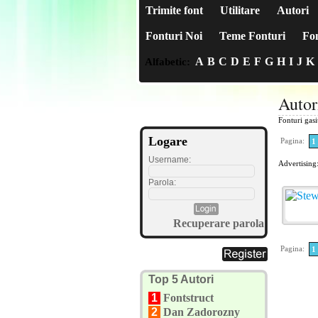
Trimite font
Utilitare
Autori
Fonturi Noi
Teme Fonturi
Fon
A
B
C
D
E
F
G
H
I
J
K
Alfabetic:
Autor
Fonturi gas
Logare
Pagina:
1
Username:
Advertising
Parola:
Recuperare parola
Pagina:
1
Top 5 Autori
1
Fontstruct
2
Dan Zadorozny