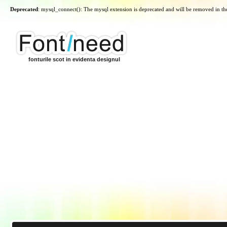
Deprecated
: mysql_connect(): The mysql extension is deprecated and will be removed in th
fonturile scot in evidenta designul