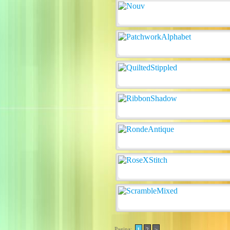
Pagina:
1
2
>