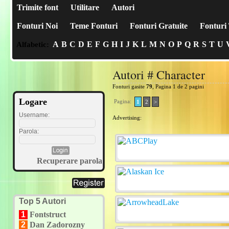
Trimite font
Utilitare
Autori
Fonturi Noi
Teme Fonturi
Fonturi Gratuite
Fonturi 
A
B
C
D
E
F
G
H
I
J
K
L
M
N
O
P
Q
R
S
T
U
Alfabetic:
Autori # Character
Fonturi gasite
79
, Pagina 1 de 2 pagini
Logare
Pagina:
1
2
>
Username:
Advertising:
Parola:
Recuperare parola
Top 5 Autori
1
Fontstruct
2
Dan Zadorozny