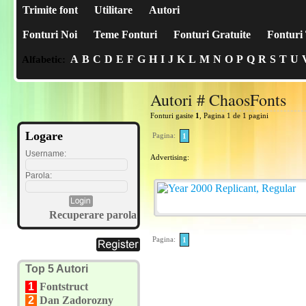
Trimite font
Utilitare
Autori
Fonturi Noi
Teme Fonturi
Fonturi Gratuite
Fonturi 
A
B
C
D
E
F
G
H
I
J
K
L
M
N
O
P
Q
R
S
T
U
Alfabetic:
Autori # ChaosFonts
Fonturi gasite
1
, Pagina 1 de 1 pagini
Logare
Pagina:
1
Username:
Advertising:
Parola:
Recuperare parola
Pagina:
1
Top 5 Autori
1
Fontstruct
2
Dan Zadorozny