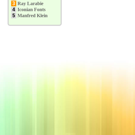
3
Ray Larabie
4
Iconian Fonts
5
Manfred Klein