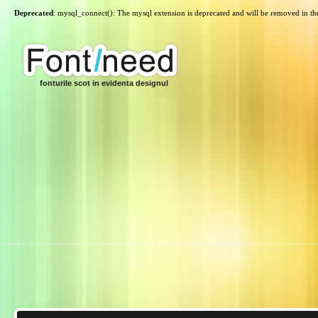
Deprecated
: mysql_connect(): The mysql extension is deprecated and will be removed in th
fonturile scot in evidenta designul