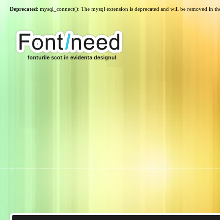
Deprecated
: mysql_connect(): The mysql extension is deprecated and will be removed in th
fonturile scot in evidenta designul