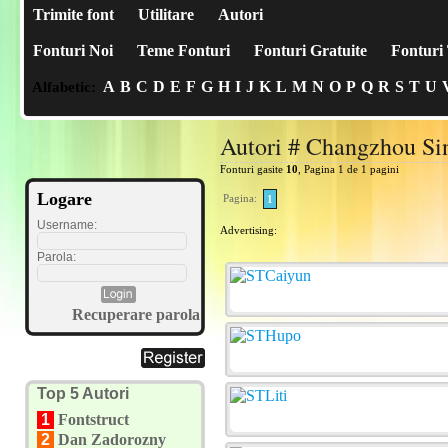
Trimite font
Utilitare
Autori
Fonturi Noi
Teme Fonturi
Fonturi Gratuite
Fonturi 
A
B
C
D
E
F
G
H
I
J
K
L
M
N
O
P
Q
R
S
T
U
Alfabetic:
Autori # Changzhou Si
Fonturi gasite
10
, Pagina 1 de 1 pagini
Logare
Pagina:
1
Username:
Advertising:
Parola:
Recuperare parola
Top 5 Autori
1
Fontstruct
2
Dan Zadorozny