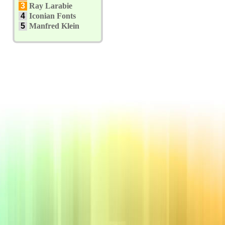
3
Ray Larabie
4
Iconian Fonts
5
Manfred Klein