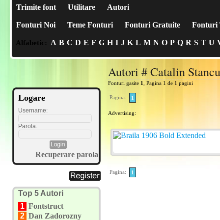
Trimite font
Utilitare
Autori
Fonturi Noi
Teme Fonturi
Fonturi Gratuite
Fonturi 
A
B
C
D
E
F
G
H
I
J
K
L
M
N
O
P
Q
R
S
T
U
Alfabetic:
Autori # Catalin Stanc
Fonturi gasite
1
, Pagina 1 de 1 pagini
Logare
Pagina:
1
Username:
Advertising:
Parola:
Recuperare parola
Pagina:
1
Top 5 Autori
1
Fontstruct
2
Dan Zadorozny