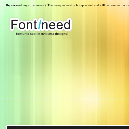
Deprecated
: mysql_connect(): The mysql extension is deprecated and will be removed in th
fonturile scot in evidenta designul