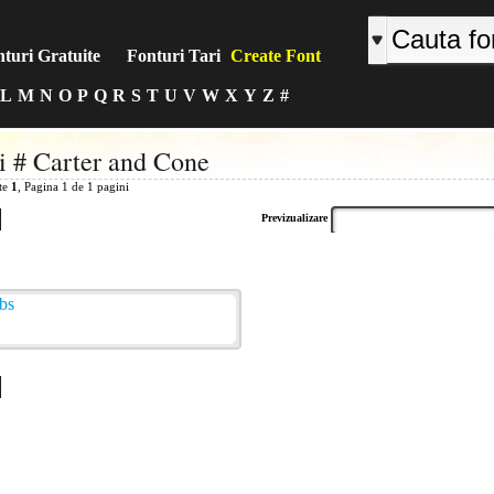
turi Gratuite
Fonturi Tari
Create Font
L
M
N
O
P
Q
R
S
T
U
V
W
X
Y
Z
#
i # Carter and Cone
ite
1
, Pagina 1 de 1 pagini
Previzualizare
: