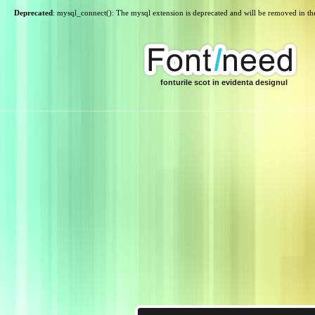
Deprecated
: mysql_connect(): The mysql extension is deprecated and will be removed in th
fonturile scot in evidenta designul