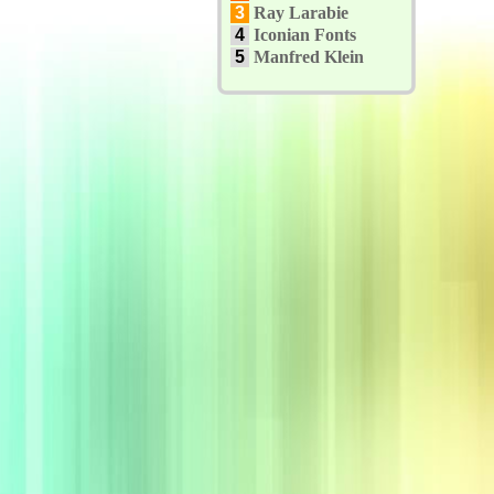
3
Ray Larabie
4
Iconian Fonts
5
Manfred Klein