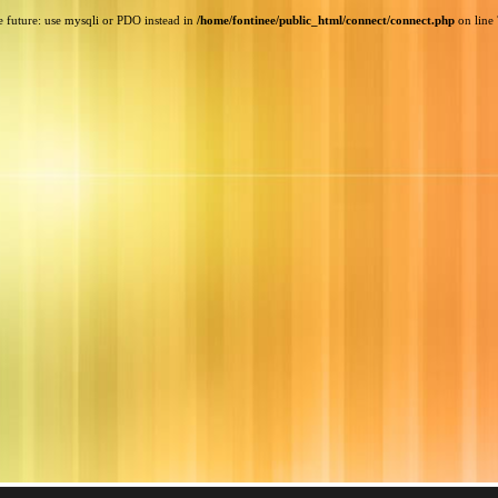
e future: use mysqli or PDO instead in
/home/fontinee/public_html/connect/connect.php
on line