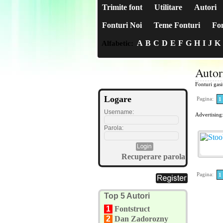
Trimite font
Utilitare
Autori
Fonturi Noi
Teme Fonturi
Fon
A
B
C
D
E
F
G
H
I
J
K
Alfabetic:
Autor
Fonturi gas
Logare
Pagina:
1
Username:
Advertising
Parola:
Recuperare parola
Pagina:
1
Top 5 Autori
1
Fontstruct
2
Dan Zadorozny