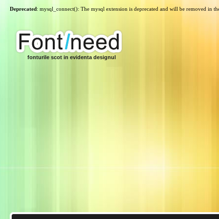
Deprecated
: mysql_connect(): The mysql extension is deprecated and will be removed in th
fonturile scot in evidenta designul