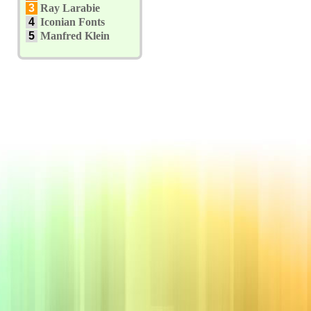
3
Ray Larabie
4
Iconian Fonts
5
Manfred Klein