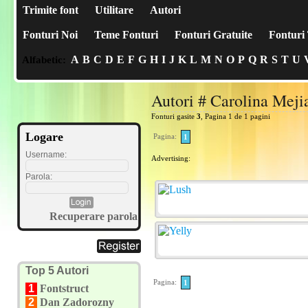
Trimite font
Utilitare
Autori
Fonturi Noi
Teme Fonturi
Fonturi Gratuite
Fonturi 
A
B
C
D
E
F
G
H
I
J
K
L
M
N
O
P
Q
R
S
T
U
Alfabetic:
Autori # Carolina Meji
Fonturi gasite
3
, Pagina 1 de 1 pagini
Logare
Pagina:
1
Username:
Advertising:
Parola:
Recuperare parola
Top 5 Autori
Pagina:
1
1
Fontstruct
2
Dan Zadorozny