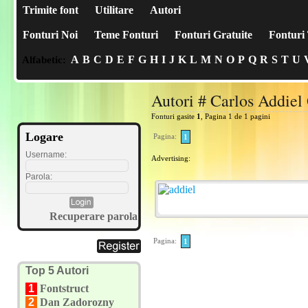
Trimite font
Utilitare
Autori
Fonturi Noi
Teme Fonturi
Fonturi Gratuite
Fonturi 
A
B
C
D
E
F
G
H
I
J
K
L
M
N
O
P
Q
R
S
T
U
Alfabetic:
Autori # Carlos Addiel
Fonturi gasite
1
, Pagina 1 de 1 pagini
Logare
Pagina:
1
Username:
Advertising:
Parola:
Recuperare parola
Pagina:
1
Top 5 Autori
1
Fontstruct
2
Dan Zadorozny