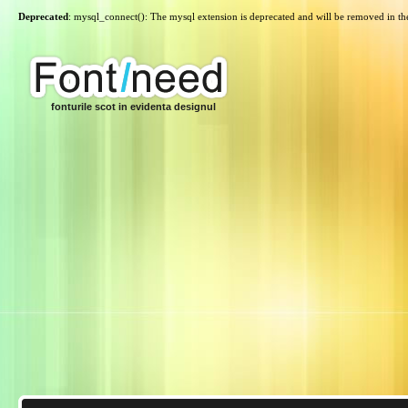
Deprecated
: mysql_connect(): The mysql extension is deprecated and will be removed in th
fonturile scot in evidenta designul