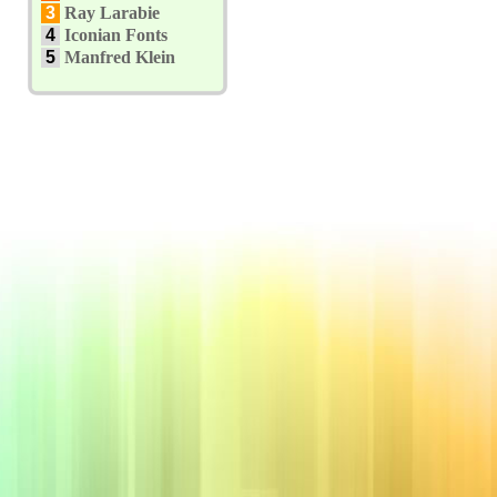
3
Ray Larabie
4
Iconian Fonts
5
Manfred Klein