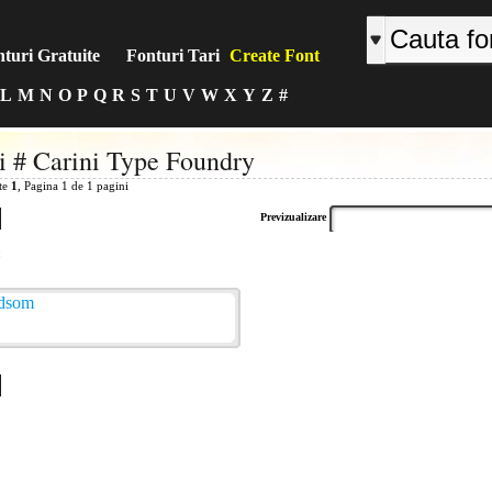
turi Gratuite
Fonturi Tari
Create Font
L
M
N
O
P
Q
R
S
T
U
V
W
X
Y
Z
#
i # Carini Type Foundry
ite
1
, Pagina 1 de 1 pagini
Previzualizare
: