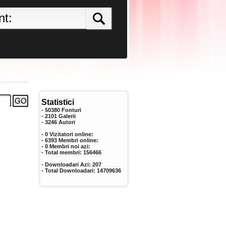
Statistici
- 50380 Fonturi
- 2101 Galerii
-
3246
Autori
- 0 Vizitatori online:
- 6393 Membri online:
-
0
Membri noi azi:
- Total membri:
156466
- Downloadari Azi:
207
- Total Downloadari:
14709636