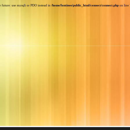
e future: use mysqli or PDO instead in
/home/fontinee/public_html/connect/connect.php
on line