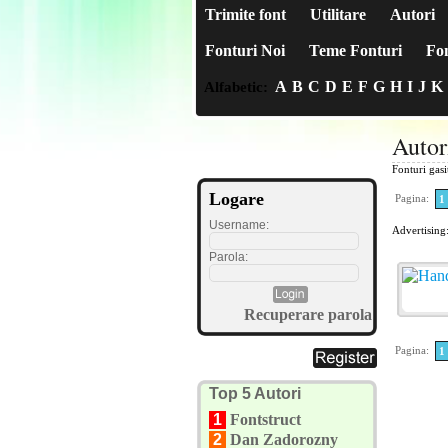
Trimite font
Utilitare
Autori
Fonturi Noi
Teme Fonturi
Fon
A
B
C
D
E
F
G
H
I
J
K
Alfabetic:
Autor
Fonturi gas
Logare
Pagina:
1
Username:
Advertising
Parola:
Recuperare parola
Pagina:
1
Top 5 Autori
1
Fontstruct
2
Dan Zadorozny