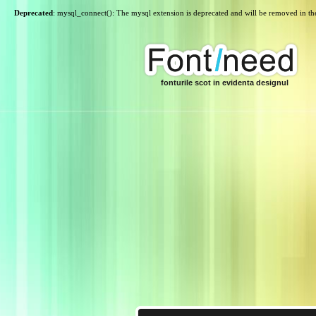
Deprecated
: mysql_connect(): The mysql extension is deprecated and will be removed in th
fonturile scot in evidenta designul