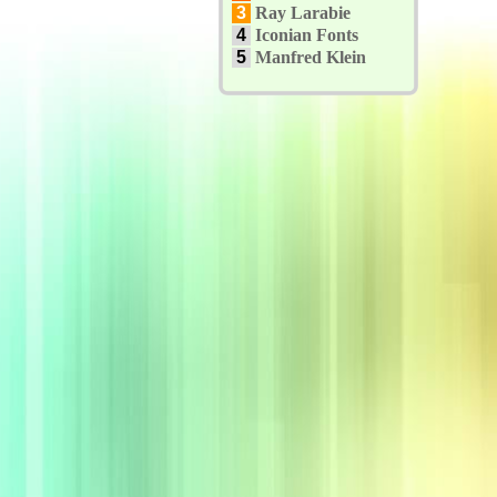
3
Ray Larabie
4
Iconian Fonts
5
Manfred Klein