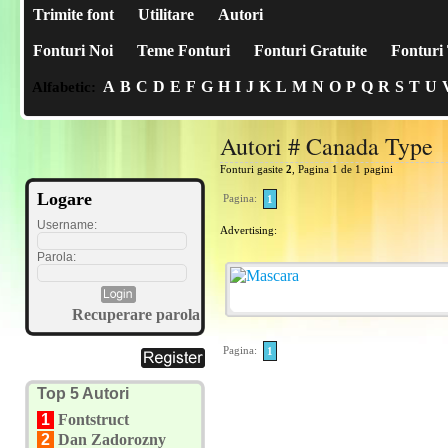
Trimite font
Utilitare
Autori
Fonturi Noi
Teme Fonturi
Fonturi Gratuite
Fonturi 
A
B
C
D
E
F
G
H
I
J
K
L
M
N
O
P
Q
R
S
T
U
Alfabetic:
Autori # Canada Type
Fonturi gasite
2
, Pagina 1 de 1 pagini
Logare
Pagina:
1
Username:
Advertising:
Parola:
Recuperare parola
Pagina:
1
Top 5 Autori
1
Fontstruct
2
Dan Zadorozny