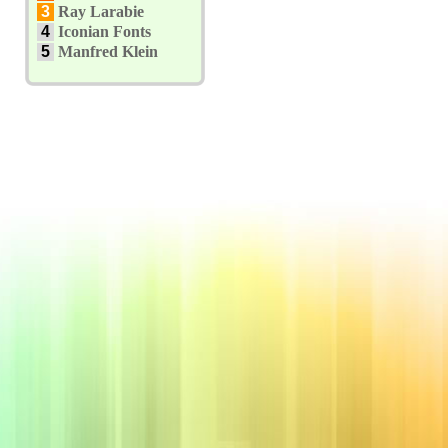
3
Ray Larabie
4
Iconian Fonts
5
Manfred Klein