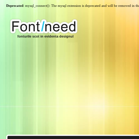
Deprecated
: mysql_connect(): The mysql extension is deprecated and will be removed in th
fonturile scot in evidenta designul