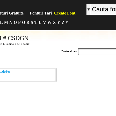
turi Gratuite
Fonturi Tari
Create Font
L
M
N
O
P
Q
R
S
T
U
V
W
X
Y
Z
#
ri # CSDGN
ite
1
, Pagina 1 de 1 pagini
Previzualizare
: