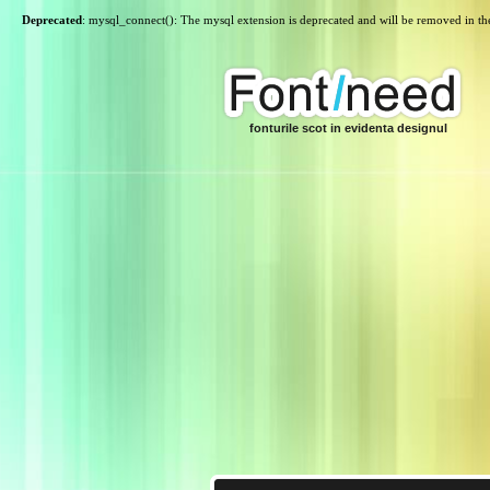
Deprecated
: mysql_connect(): The mysql extension is deprecated and will be removed in th
fonturile scot in evidenta designul