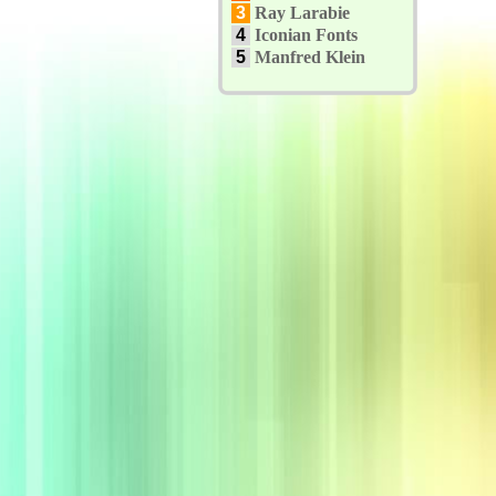
3
Ray Larabie
4
Iconian Fonts
5
Manfred Klein