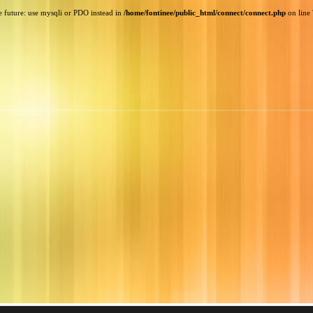
e future: use mysqli or PDO instead in
/home/fontinee/public_html/connect/connect.php
on line