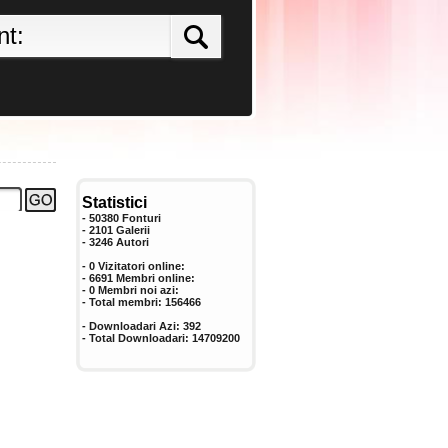
Statistici
- 50380 Fonturi
- 2101 Galerii
-
3246
Autori
- 0 Vizitatori online:
- 6691 Membri online:
-
0
Membri noi azi:
- Total membri:
156466
- Downloadari Azi:
392
- Total Downloadari:
14709200