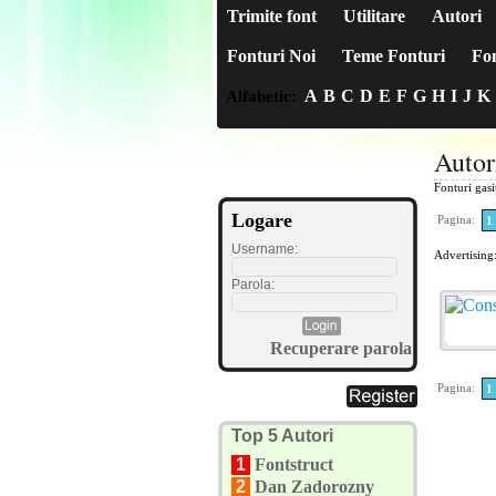
Trimite font
Utilitare
Autori
Fonturi Noi
Teme Fonturi
Fon
A
B
C
D
E
F
G
H
I
J
K
Alfabetic:
Auto
Fonturi gas
Logare
Pagina:
1
Username:
Advertising
Parola:
Recuperare parola
Pagina:
1
Top 5 Autori
1
Fontstruct
2
Dan Zadorozny