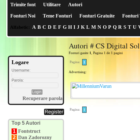
Trimite font
Utilitare
Autori
Fonturi Noi
Teme Fonturi
Fonturi Gratuite
Fonturi 
A
B
C
D
E
F
G
H
I
J
K
L
M
N
O
P
Q
R
S
T
U
Alfabetic:
Autori # CS Digital Sol
Fonturi gasite
1
, Pagina 1 de 1 pagini
Logare
Pagina:
1
Username:
Advertising:
Parola:
Recuperare parola
Pagina:
1
Top 5 Autori
1
Fontstruct
2
Dan Zadorozny