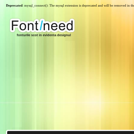
Deprecated
: mysql_connect(): The mysql extension is deprecated and will be removed in th
fonturile scot in evidenta designul