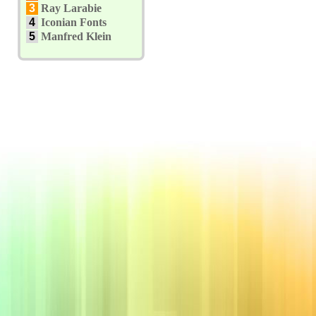
3
Ray Larabie
4
Iconian Fonts
5
Manfred Klein