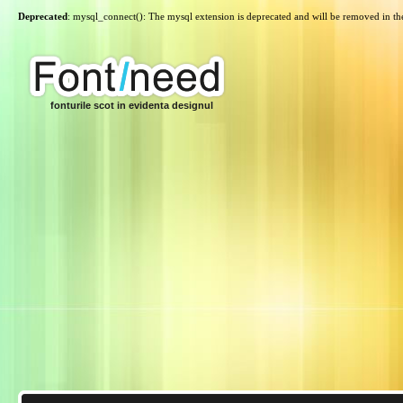
Deprecated
: mysql_connect(): The mysql extension is deprecated and will be removed in th
fonturile scot in evidenta designul