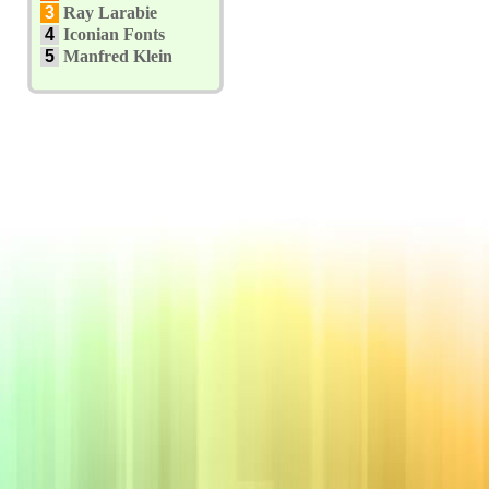
3
Ray Larabie
4
Iconian Fonts
5
Manfred Klein