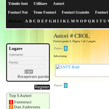
Trimite font
Utilitare
Autori
Fonturi Noi
Teme Fonturi
Fonturi Gratuite
Fonturi 
A
B
C
D
E
F
G
H
I
J
K
L
M
N
O
P
Q
R
S
T
U
Alfabetic:
Autori # CROL
Fonturi gasite
1
, Pagina 1 de 1 pagini
Logare
Pagina:
1
Username:
Advertising:
Parola:
Recuperare parola
Pagina:
1
Top 5 Autori
1
Fontstruct
2
Dan Zadorozny