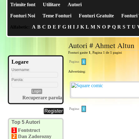
Trimite font
Utilitare
Autori
Fonturi Noi
Teme Fonturi
Fonturi Gratuite
Fonturi 
A
B
C
D
E
F
G
H
I
J
K
L
M
N
O
P
Q
R
S
T
U
Alfabetic:
Autori # Ahmet Altun
Fonturi gasite
1
, Pagina 1 de 1 pagini
Logare
Pagina:
1
Username:
Advertising:
Parola:
Recuperare parola
Pagina:
1
Top 5 Autori
1
Fontstruct
2
Dan Zadorozny