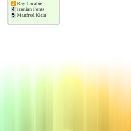
3
Ray Larabie
4
Iconian Fonts
5
Manfred Klein