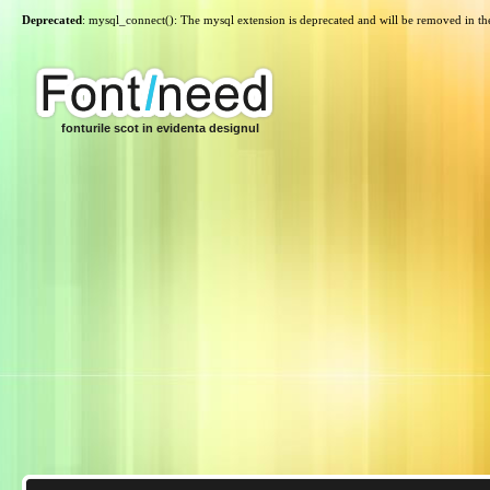
Deprecated
: mysql_connect(): The mysql extension is deprecated and will be removed in th
fonturile scot in evidenta designul