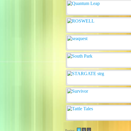
Pagina:
1
2
>