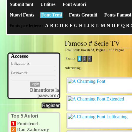
Submit font
Utilities
Font Autori
Nuovi Fonts
Font Temi
Fonts Gratuiti
Fonts Famosi
A
B
C
D
E
F
G
H
I
J
K
L
M
N
O
P
Q
R
Fonts per lettera:
Famoso # Serie TV
Totali fonts trovati
58
, Pagina 1 of 2 Pagine
Accesso
Pagina:
1
2
>
Utilizzatore:
Advertising:
Password:
Dimenticato la
password?
Top 5 Autori
1
Fontstruct
2
Dan Zadorozny