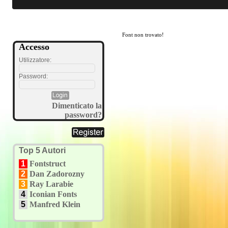
Font non trovato!
Accesso
Utilizzatore:
Password:
Dimenticato la
password?
Top 5 Autori
1
Fontstruct
2
Dan Zadorozny
3
Ray Larabie
4
Iconian Fonts
5
Manfred Klein