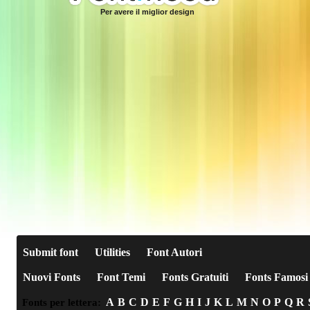
Per avere il miglior design
Submit font
Utilities
Font Autori
Nuovi Fonts
Font Temi
Fonts Gratuiti
Fonts Famosi
A
B
C
D
E
F
G
H
I
J
K
L
M
N
O
P
Q
R
Fonts per lettera: