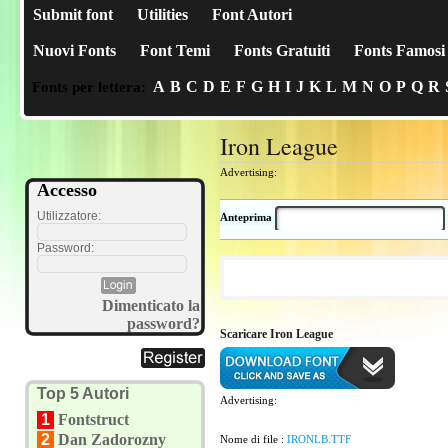
Submit font
Utilities
Font Autori
Nuovi Fonts
Font Temi
Fonts Gratuiti
Fonts Famosi
A
B
C
D
E
F
G
H
I
J
K
L
M
N
O
P
Q
R
Fonts per lettera:
Iron League
Advertising:
Accesso
Utilizzatore:
Anteprima
Password:
Dimenticato la
password?
Scaricare Iron League
Top 5 Autori
Advertising:
1
Fontstruct
2
Dan Zadorozny
Nome di file :
IRONLB.TTF