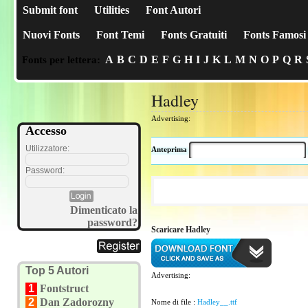
Submit font
Utilities
Font Autori
Nuovi Fonts
Font Temi
Fonts Gratuiti
Fonts Famosi
A
B
C
D
E
F
G
H
I
J
K
L
M
N
O
P
Q
R
Fonts per lettera:
Hadley
Advertising:
Accesso
Utilizzatore:
Anteprima
Password:
Dimenticato la
password?
Scaricare Hadley
Top 5 Autori
Advertising:
1
Fontstruct
2
Dan Zadorozny
Nome di file :
Hadley__.ttf