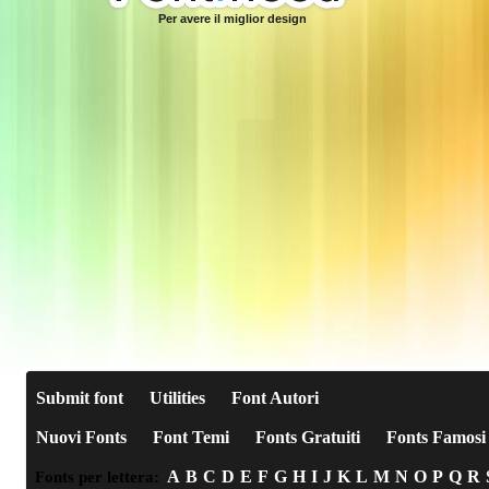
Per avere il miglior design
Submit font
Utilities
Font Autori
Nuovi Fonts
Font Temi
Fonts Gratuiti
Fonts Famosi
A
B
C
D
E
F
G
H
I
J
K
L
M
N
O
P
Q
R
Fonts per lettera: