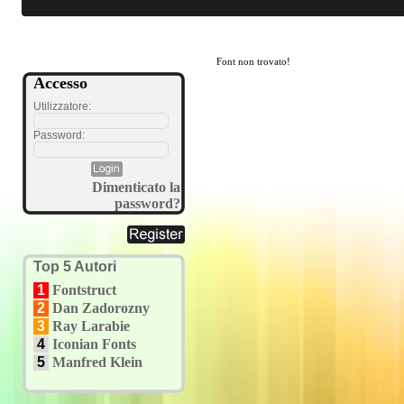
Font non trovato!
Accesso
Utilizzatore:
Password:
Dimenticato la
password?
Top 5 Autori
1
Fontstruct
2
Dan Zadorozny
3
Ray Larabie
4
Iconian Fonts
5
Manfred Klein