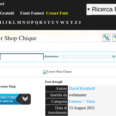
ori
Gratuiti
Fonts Famosi
Creare Font
H
I
J
K
L
M
N
O
P
Q
R
S
T
U
V
W
X
Y
Z
#
r Shop Chique
:
dimensione
10
Font dettagli:
Corner Shop
Autore
David Kerkhoff
Inserita da
webmaster
Categoria
Famoso > Vario
Data di
15 August 2011
:
inserimento