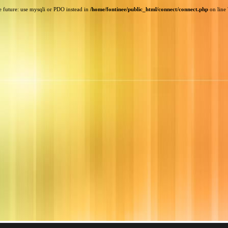
e future: use mysqli or PDO instead in
/home/fontinee/public_html/connect/connect.php
on line