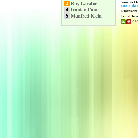
Nome di file
3
Ray Larabie
corner_shop
4
Iconian Fonts
Dimensione
5
Manfred Klein
Tipo di lice
0%