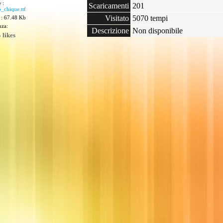
 :
Scaricamenti
201
_chique.ttf
Visitato
5070 tempi
 : 67.48 Kb
nza:
Descrizione
Non disponibile
 likes