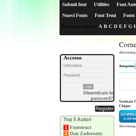
Submit font
Utilities
Font Aut
Nuovi Fonts
Font Temi
Fonts 
A
B
C
D
E
F
G
Fonts per lettera:
Corne
Advertising
Accesso
Utilizzatore:
Anteprima
Password:
Dimenticato la
password?
Scaricare 
Chique
Top 5 Autori
Advertising
1
Fontstruct
2
Dan Zadorozny