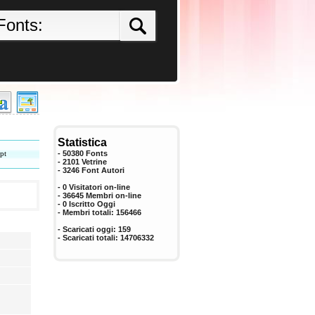
Statistica
pt
- 50380 Fonts
- 2101 Vetrine
-
3246
Font Autori
- 0 Visitatori on-line
- 36645 Membri on-line
-
0
Iscritto Oggi
- Membri totali:
156466
- Scaricati oggi:
159
- Scaricati totali:
14706332